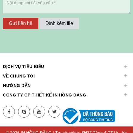
Gửi liên hệ
Đính kèm file
+
DỊCH VỤ TIÊU BIỂU
+
VỀ CHÚNG TÔI
+
HƯỚNG DẪN
+
CÔNG TY CP THIẾT KẾ IN HỒNG ĐĂNG
© 2026 IN HỒNG ĐĂNG | Trụ sở chính: SH37 Tầng 4 CT1A - Iris