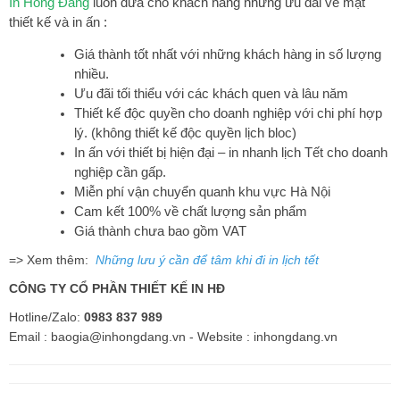
In Hồng Đăng
luôn đưa cho khách hàng những ưu đãi về mặt
thiết kế và in ấn :
Giá thành tốt nhất với những khách hàng in số lượng
nhiều.
Ưu đãi tối thiểu với các khách quen và lâu năm
Thiết kế độc quyền cho doanh nghiệp với chi phí hợp
lý. (không thiết kế độc quyền lịch bloc)
In ấn với thiết bị hiện đại –
in nhanh lịch Tết
cho doanh
nghiệp cần gấp.
Miễn phí vận chuyển quanh khu vực Hà Nội
Cam kết 100% về chất lượng sản phẩm
Giá thành chưa bao gồm VAT
=> Xem thêm:
Những lưu ý cần để tâm khi đi in lịch tết
CÔNG TY CỔ PHẦN THIẾT KẾ IN HĐ
Hotline/Zalo:
0983 837 989
Email :
baogia@inhongdang.vn
- Website :
inhongdang.vn