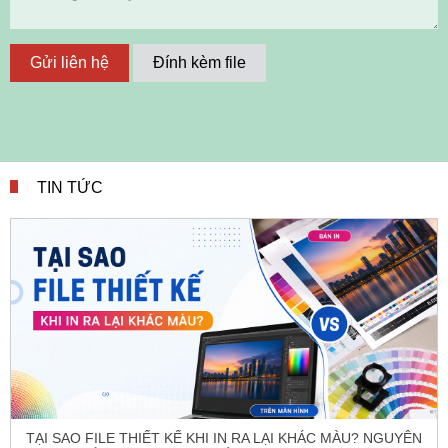
Gửi liên hệ
Đính kèm file
TIN TỨC
TẠI SAO FILE THIẾT KẾ KHI IN RA LẠI KHÁC MÀU? NGUYÊN