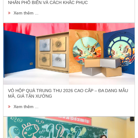
NHÂN PHỔ BIẾN VÀ CÁCH KHẮC PHỤC
Xem thêm ...
VỎ HỘP QUÀ TRUNG THU 2026 CAO CẤP – ĐA DẠNG MẪU
MÃ, GIÁ TẬN XƯỞNG
Xem thêm ...