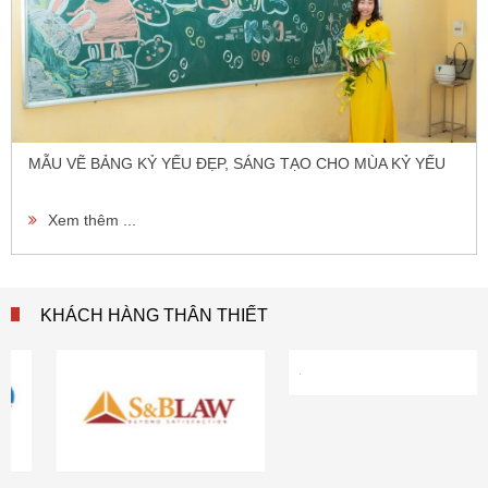
MẪU VẼ BẢNG KỶ YẾU ĐẸP, SÁNG TẠO CHO MÙA KỶ YẾU
Xem thêm ...
KHÁCH HÀNG THÂN THIẾT