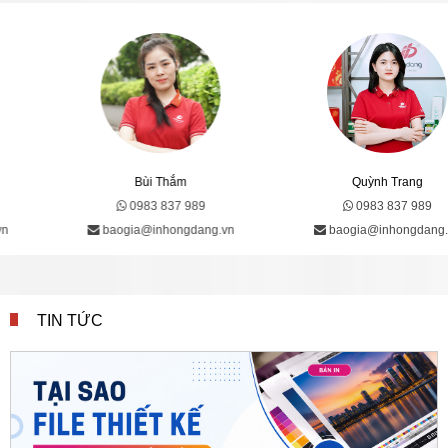
Bùi Thắm
Quỳnh Trang
0983 837 989
0983 837 989
baogia@inhongdang.vn
baogia@inhongdang.vn
TIN TỨC