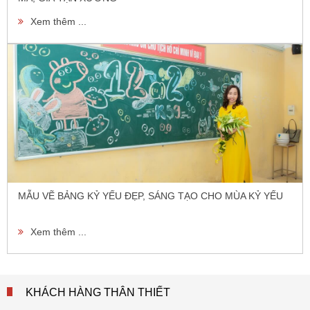
Xem thêm ...
MẪU VẼ BẢNG KỶ YẾU ĐẸP, SÁNG TẠO CHO MÙA KỶ YẾU
Xem thêm ...
KHÁCH HÀNG THÂN THIẾT