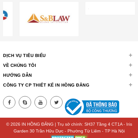
+
DỊCH VỤ TIÊU BIỂU
+
VỀ CHÚNG TÔI
+
HƯỚNG DẪN
+
CÔNG TY CP THIẾT KẾ IN HỒNG ĐĂNG
© 2026 IN HỒNG ĐĂNG | Trụ sở chính: SH37 Tầng 4 CT1A - Iris
Garden 30 Trần Hữu Dực - Phường Từ Liêm - TP Hà Nội