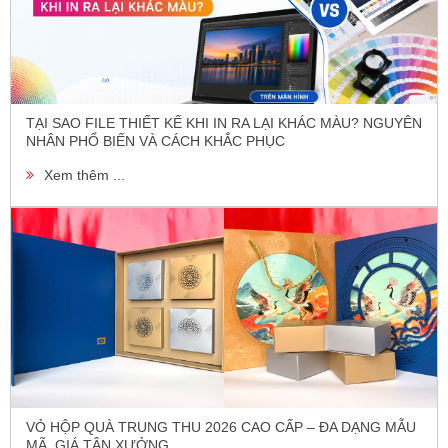
TẠI SAO FILE THIẾT KẾ KHI IN RA LẠI KHÁC MÀU? NGUYÊN
NHÂN PHỔ BIẾN VÀ CÁCH KHẮC PHỤC
Xem thêm ...
VỎ HỘP QUÀ TRUNG THU 2026 CAO CẤP – ĐA DẠNG MẪU
MÃ, GIÁ TẬN XƯỞNG