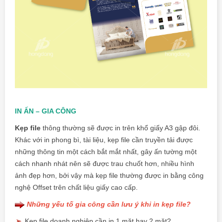
IN ẤN – GIA CÔNG
Kẹp file
thông thường sẽ được in trên khổ giấy A3 gập đôi.
Khác với
in phong bì,
tài liệu, kẹp file cần truyền tải được
những thông tin một cách bắt mắt nhất, gây ấn tường một
cách nhanh nhát nên sẽ được trau chuốt hơn, nhiều hình
ảnh đẹp hơn, bởi vậy mà kẹp file thường được in bằng công
nghệ Offset trên chất liệu giấy cao cấp.
Những yếu tố gia công cần lưu ý khi in kẹp file?
➢
Kẹp file doanh nghiệp cần in 1 mặt hay 2 mặt?