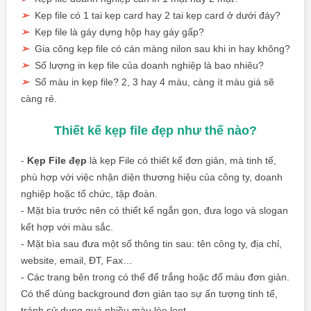
➢
Kẹp file có 1 tai kẹp card hay 2 tai kẹp card ở dưới đáy?
➢
Kẹp file là gáy dựng hộp hay gáy gấp?
➢
Gia công kẹp file có cán màng nilon sau khi in hay không?
➢
Số lượng in kẹp file của doanh nghiệp là bao nhiêu?
➢
Số màu in kẹp file? 2, 3 hay 4 màu, càng ít màu giá sẽ
càng rẻ.
Thiết kế kẹp file đẹp như thế nào?
-
Kẹp File đẹp
là kẹp File có thiết kế đơn giản, mà tinh tế,
phù hợp với việc nhận diện thương hiệu của công ty, doanh
nghiệp hoặc tổ chức, tập đoàn.
- Mặt bìa trước nên có thiết kế ngắn gọn, đưa logo và slogan
kết hợp với màu sắc.
- Mặt bìa sau đưa một số thông tin sau: tên công ty, địa chỉ,
website, email, ĐT, Fax…
- Các trang bên trong có thể để trắng hoặc đổ màu đơn giản.
Có thể dùng background đơn giản tạo sự ấn tượng tinh tế,
tránh sử dụng quá nhiều màu lòe loẹt.