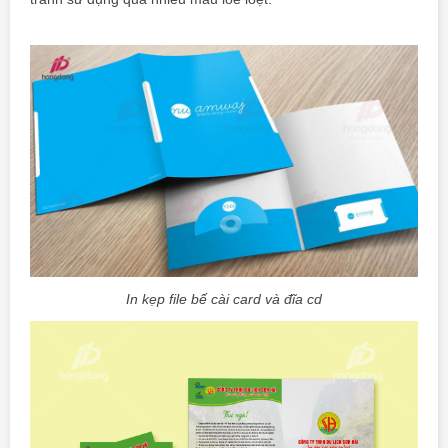
In kẹp file bế cài card và đĩa cd