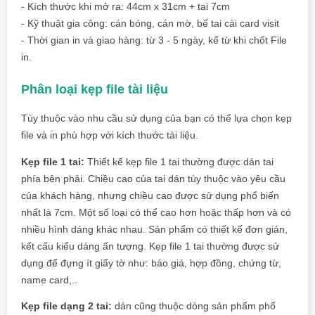
- Kích thước khi mở ra: 44cm x 31cm + tai 7cm
- Kỹ thuật gia công: cán bóng, cán mờ, bế tai cài card visit
- Thời gian in và giao hàng: từ 3 - 5 ngày, kể từ khi chốt File
in.
Phân loại kẹp file tài liệu
Tùy thuộc vào nhu cầu sử dụng của bạn có thể lựa chọn kẹp
file và in phù hợp với kích thước tài liệu.
Kẹp file 1 tai:
Thiết kế kẹp file 1 tai thường được dán tai
phía bên phải. Chiều cao của tai dán tùy thuộc vào yêu cầu
của khách hàng, nhưng chiều cao được sử dụng phổ biến
nhất là 7cm. Một số loại có thể cao hơn hoặc thấp hơn và có
nhiều hình dáng khác nhau.
Sản phẩm có thiết kế đơn giản,
kết cấu kiểu dáng ấn tượng. Kẹp file 1 tai thường được sử
dụng để đựng ít giấy tờ như: báo giá, hợp đồng, chứng từ,
name card,..
Kẹp file dạng 2 tai:
dán cũng thuộc dòng sản phẩm phổ