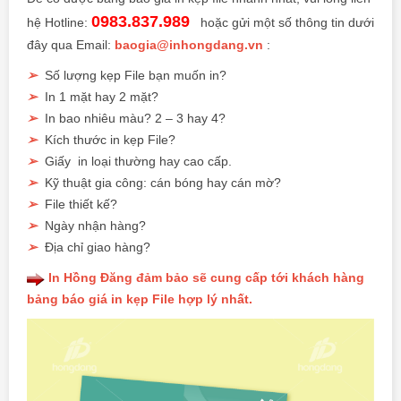
0983.837.989
hệ Hotline:
hoặc gửi một số thông tin dưới
đây qua Email:
baogia@inhongdang.vn
:
➢
Số lượng kẹp File bạn muốn in?
➢
In 1 mặt hay 2 mặt?
➢
In bao nhiêu màu? 2 – 3 hay 4?
➢
Kích thước in kẹp File?
➢
Giấy in loại thường hay cao cấp.
➢
Kỹ thuật gia công: cán bóng hay cán mờ?
➢
File thiết kế?
➢
Ngày nhận hàng?
➢
Địa chỉ giao hàng?
In Hồng Đăng đảm bảo sẽ cung cấp tới khách hàng
bảng báo giá in kẹp File hợp lý nhất.