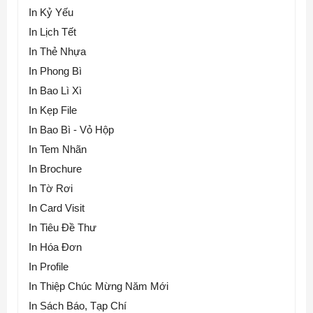
In Kỷ Yếu
In Lịch Tết
In Thẻ Nhựa
In Phong Bì
In Bao Lì Xì
In Kẹp File
In Bao Bì - Vỏ Hộp
In Tem Nhãn
In Brochure
In Tờ Rơi
In Card Visit
In Tiêu Đề Thư
In Hóa Đơn
In Profile
In Thiệp Chúc Mừng Năm Mới
In Sách Báo, Tạp Chí