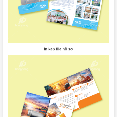
In kẹp file hồ sơ