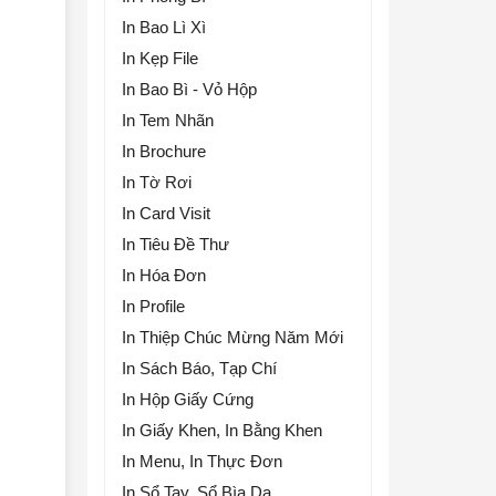
In Bao Lì Xì
In Kẹp File
In Bao Bì - Vỏ Hộp
In Tem Nhãn
In Brochure
In Tờ Rơi
In Card Visit
In Tiêu Đề Thư
In Hóa Đơn
In Profile
In Thiệp Chúc Mừng Năm Mới
In Sách Báo, Tạp Chí
In Hộp Giấy Cứng
In Giấy Khen, In Bằng Khen
In Menu, In Thực Đơn
In Sổ Tay, Sổ Bìa Da