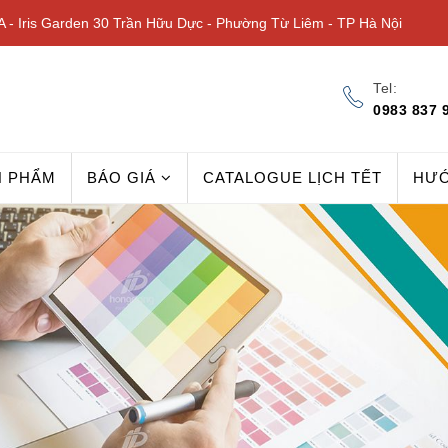
 - Iris Garden 30 Trần Hữu Dực - Phường Từ Liêm - TP Hà Nội
Tel:
0983 837 
N PHẨM
BÁO GIÁ
CATALOGUE LỊCH TẾT
HƯ