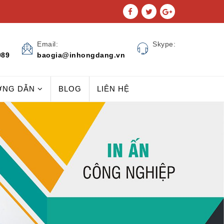
Email:
Skype:
989
baogia@inhongdang.vn
ỚNG DẪN
BLOG
LIÊN HỆ