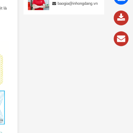
837
baogia@inhongdang.vn
989
t là