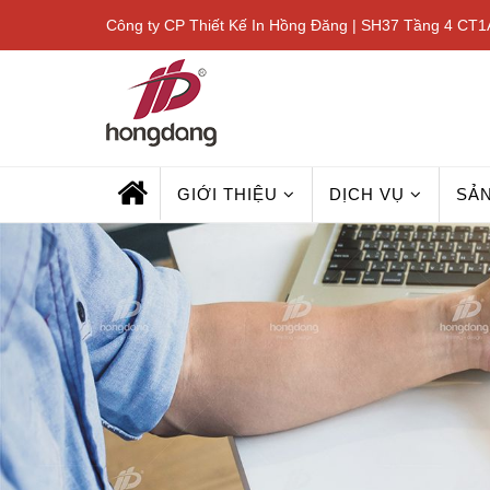
Công ty CP Thiết Kế In Hồng Đăng | SH37 Tầng 4 CT1A
GIỚI THIỆU
DỊCH VỤ
SẢ