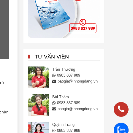
TƯ VẤN VIÊN
Trần Thương
0983 837 989
baogia@inhongdang.vn
rò
Bùi Thắm
0983 837 989
baogia@inhongdang.vn
 phân
Quỳnh Trang
0983
0983 837 989