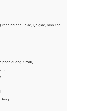
 khác như ngũ giác, lục giác, hình hoa…
m phản quang 7 màu),
ại…
p
i
g Đăng