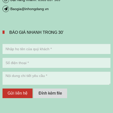
Baogia@inhongdang.vn
BÁO GIÁ NHANH TRONG 30'
Gửi liên hệ
Đính kèm file