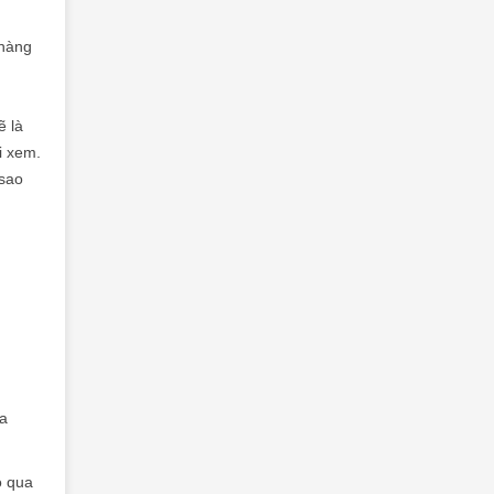
 hàng
ẽ là
i xem.
 sao
ủa
o qua