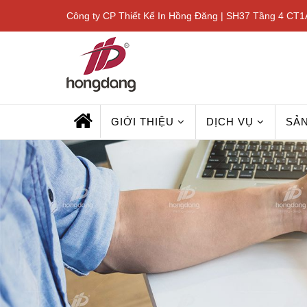
Công ty CP Thiết Kế In Hồng Đăng | SH37 Tầng 4 CT1A
GIỚI THIỆU
DỊCH VỤ
SẢ