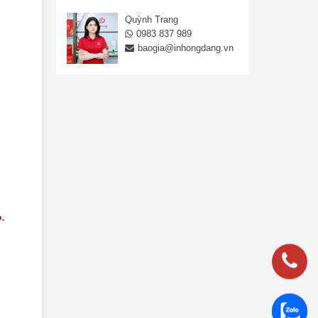
Quỳnh Trang
0983 837 989
baogia@inhongdang.vn
.
0983