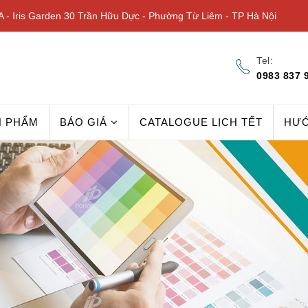
 - Iris Garden 30 Trần Hữu Dực - Phường Từ Liêm - TP Hà Nội
Tel:
0983 837 
N PHẨM
BÁO GIÁ
CATALOGUE LỊCH TẾT
HƯ