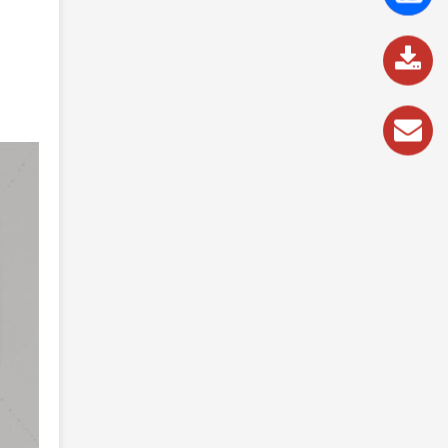
837
989