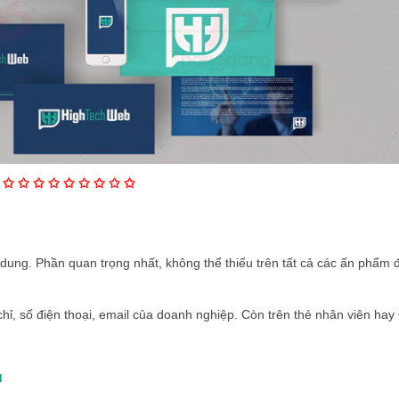
✩ ✩ ✩
✩ ✩ ✩
✩ ✩ ✩
u
dung. Phần quan trọng nhất, không thể thiếu trên tất cả các ấn phẩm 
chỉ, số điện thoại, email của doanh nghiệp. Còn trên thẻ nhân viên hay
u