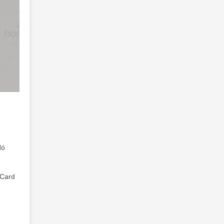
đó
 Card