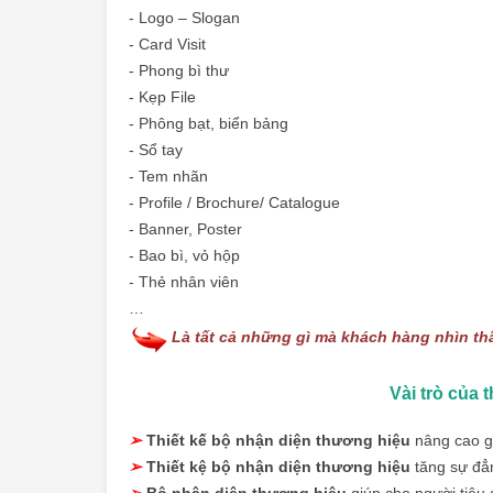
- Logo – Slogan
-
Card Visit
-
Phong bì thư
-
Kẹp File
- Phông bạt, biển bảng
- Sổ tay
-
Tem nhãn
-
Profile
/ Brochure/
Catalogue
- Banner, Poster
- Bao bì,
vỏ hộp
-
Thẻ nhân viên
…
Là tất cả những gì mà khách hàng nhìn thấ
Vài trò của 
➢
Thiết kế bộ nhận diện thương hiệu
nâng cao gi
➢
Thiết kệ bộ nhận diện thương hiệu
tăng sự đẳn
➢
Bộ nhận diện thương hiệu
giúp cho người tiêu