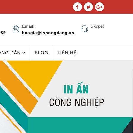
Email:
Skype:
989
baogia@inhongdang.vn
ỚNG DẪN
BLOG
LIÊN HỆ