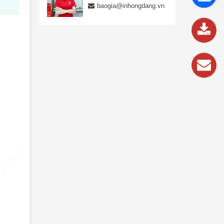
837
baogia@inhongdang.vn
989