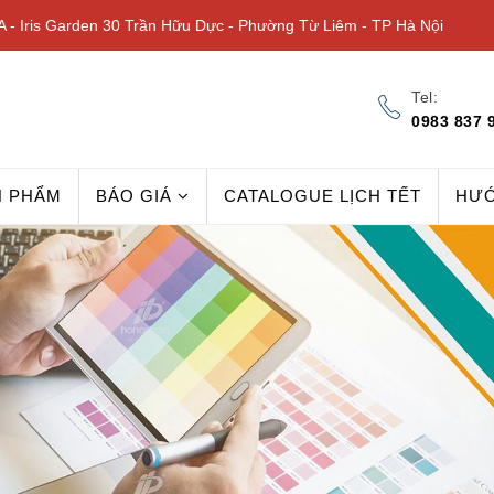
 - Iris Garden 30 Trần Hữu Dực - Phường Từ Liêm - TP Hà Nội
Tel:
0983 837 
N PHẨM
BÁO GIÁ
CATALOGUE LỊCH TẾT
HƯ