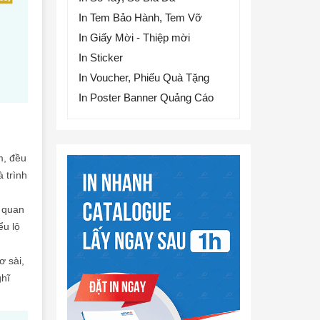
In Tem Bảo Hành, Tem Vỡ
In Giấy Mời - Thiệp mời
In Sticker
In Voucher, Phiếu Quà Tặng
In Poster Banner Quảng Cáo
m, đều
 trình
ự quan
ểu lộ
ơ sài,
ghĩ