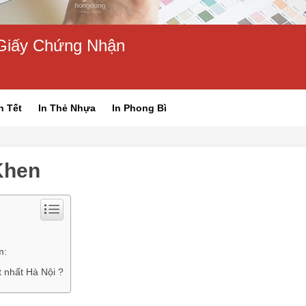
n Giấy Chứng Nhận
h Tết
In Thẻ Nhựa
In Phong Bì
Khen
m:
t nhất Hà Nội ?