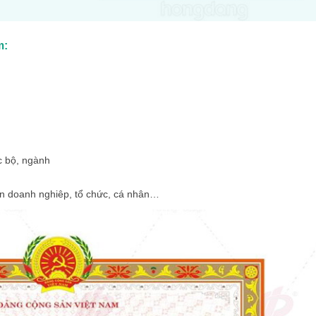
m:
ộc bộ, ngành
n doanh nghiêp, tổ chức, cá nhân…