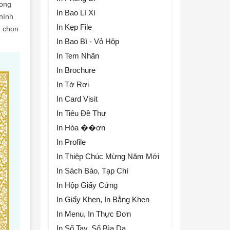
rong
In Bao Lì Xì
hình
In Kẹp File
a chọn
In Bao Bì - Vỏ Hộp
In Tem Nhãn
In Brochure
In Tờ Rơi
In Card Visit
In Tiêu Đề Thư
In Hóa ��ơn
In Profile
In Thiệp Chúc Mừng Năm Mới
In Sách Báo, Tạp Chí
In Hộp Giấy Cứng
In Giấy Khen, In Bằng Khen
In Menu, In Thực Đơn
In Sổ Tay, Sổ Bìa Da