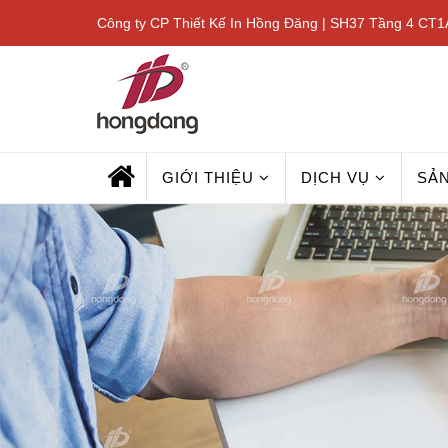
Công ty CP Thiết Kế In Hồng Đăng | SH37 Tầng 4 CT1A
GIỚI THIỆU
DỊCH VỤ
SẢ