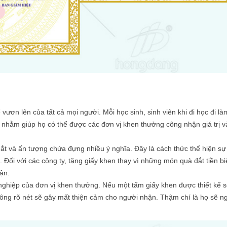
vươn lên của tất cả mọi người. Mỗi học sinh, sinh viên khi đi học đi là
 nhằm giúp họ có thể được các đơn vị khen thưởng công nhận giá trị và
t và ấn tượng chứa đựng nhiều ý nghĩa. Đây là cách thức thể hiện s
 Đối với các công ty, tặng giấy khen thay vì những món quà đắt tiền bi
hận.
 nghiệp của đơn vị khen thưởng. Nếu một tấm giấy khen được thiết kế s
ông rõ nét sẽ gây mất thiện cảm cho người nhận. Thậm chí là họ sẽ n