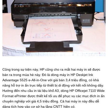
Cũng trong sự kiện này, HP cũng cho ra mắt hai máy in sẽ được
bán ra trong mùa hè này. Đó là dòng máy in HP Deskjet Ink
Advantage 5525 e-All-in-One với giá bán 3,4 triệu đồng, có khả
năng hỗ trợ in ấn trực tiếp từ thiết bị di động với kết nối không dây.
Hướng đến nhu cầu in tài liệu khổ A3, dòng HP Officejet 7110 Wide
Format ePrinter được thiết kế tối ưu để phục vụ các mục đích in ấn
chuyên nghiệp với giá 4,5 triệu đồng. Cả hai máy in này đều dễ
dàng tích hợp vào cơ sở hạ tầng CNTT hiện có.