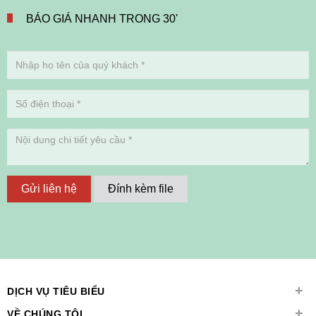
BÁO GIÁ NHANH TRONG 30'
Gửi liên hệ
Đính kèm file
+
DỊCH VỤ TIÊU BIỂU
+
VỀ CHÚNG TÔI