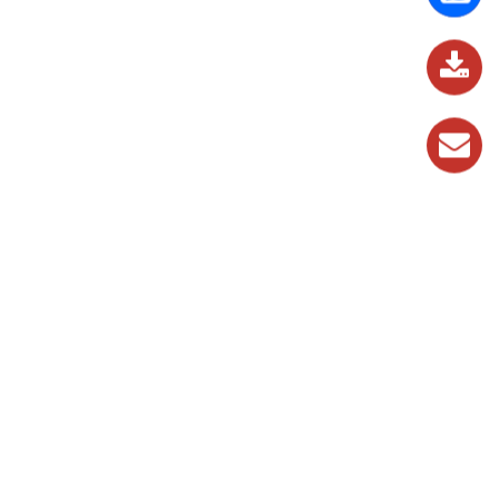
837
989