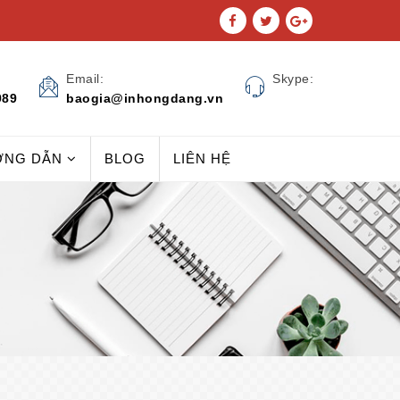
Email:
Skype:
989
baogia@inhongdang.vn
ỚNG DẪN
BLOG
LIÊN HỆ