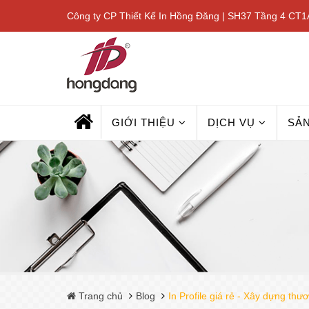
Công ty CP Thiết Kế In Hồng Đăng | SH37 Tầng 4 CT1A
GIỚI THIỆU
DỊCH VỤ
SẢ
Trang chủ
Blog
In Profile giá rẻ - Xây dựng th