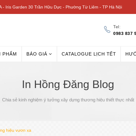
 - Iris Garden 30 Trần Hữu Dực - Phường Từ Liêm - TP Hà Nội
Tel:
0983 837 
N PHẨM
BÁO GIÁ
CATALOGUE LỊCH TẾT
HƯ
In Hồng Đăng Blog
Chia sẻ kinh nghiệm ý tưởng xây dựng thương hiệu thiết thực nhất
ương hiệu vươn xa