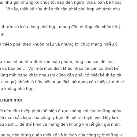
u như gửi những lời chúc tốt đẹp đến người thân, bạn bè hoặc
 Vì vậy, thiết kế của thiệp tết cần phải phù hợp với từng nhu
ch thước và kiểu dáng phù hợp, mang đến những câu chúc tết ý
ng.
m thiệp phải theo khuôn mẫu và những lời chúc mang nhiều ý
ầu khác nhau như đính kèm sản phẩm, tặng cho các đối tác,
n và bạn bè,… Với mỗi mục đích khác nhau thì cần có thiết kế
ng mặt hàng khác nhau thì cũng cần phải có thiết kế thiệp tết
cho quý khách là hãy hiểu mục đích sử dụng của thiệp, tránh vì
iệp không phù hợp.
ng năm mới
ới nên tấm thiệp phải thể hiện được không khí của những ngày
ới màu sắc logo của công ty bạn, thì sẽ rất tuyệt với. Hãy lựa
xanh,...để thể hiện và mang đến không khí tết gần gũi nhất.
ng ty, nên đừng quên thiết kế và in logo của công ty ở những vị