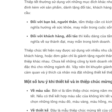
Thiệp tết thường sử dụng với những mục đích khác nha
đính kèm với sản phẩm, dành tặng đối tác, khách hàng …
cầu:
Đối với bạn bè, người thân
, tấm thiệp cần có kí
nghĩa hướng về sức khỏe, may mắn trong cuộc số
Đối với khách hàng, đối tác
thì kiểu dáng của tấ
nghĩa về sự thành đạt, may mắn trong kinh doanh.
Thiệp chúc tết hiện nay được sử dụng với nhiều nhu c
khách hàng, hoặc đơn giản chỉ là giành tặng người thâ
thiệp khác nhau. Chưa kể những công ty kinh doanh nhữ
đặc thù cho những ngành đó. Vậy nên lời khuyên giành 
cảm quan và ý thích cá nhân mà đặt những thiết kế th
Một số lưu ý khi thiết kế và in thiệp chúc mừ
Về màu sắc
: Bởi vì là tấm thiệp chúc mừng năm m
tết. Nếu có thể kết hợp màu sắc của không khí tết v
chọn những tông màu đỏ, màu vàng, màu hồng, màu 
Về thiết kế
: Đây là mẫu thiệp chúc mừng tết của cô