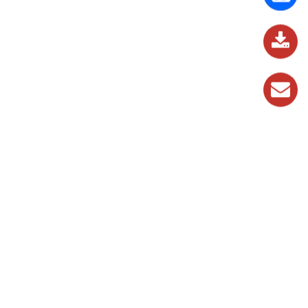
837
989