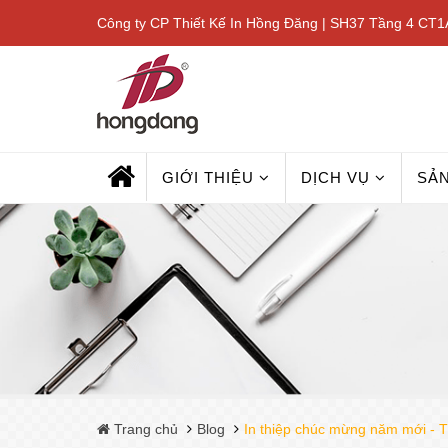
Công ty CP Thiết Kế In Hồng Đăng | SH37 Tầng 4 CT1A
GIỚI THIỆU
DỊCH VỤ
SẢ
Trang chủ
Blog
In thiệp chúc mừng năm mới - T