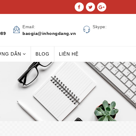
Email:
Skype:
989
baogia@inhongdang.vn
ỚNG DẪN
BLOG
LIÊN HỆ