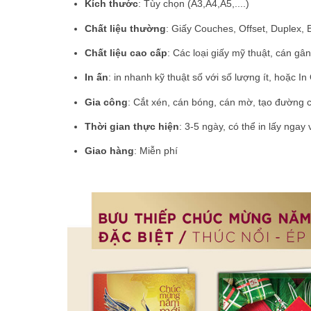
Kích thước
: Tùy chọn (A3,A4,A5,....)
Chất liệu thường
: Giấy Couches, Offset, Duplex, Br
Chất liệu cao cấp
: Các loại giấy mỹ thuật, cán gân
In ấn
: in nhanh kỹ thuật số với số lượng ít, hoặc I
Gia công
: Cắt xén, cán bóng, cán mờ, tạo đường 
Thời gian thực hiện
: 3-5 ngày, có thể in lấy nga
Giao hàng
: Miễn phí