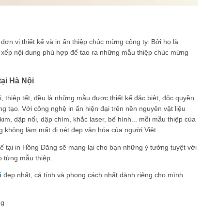
đơn vị thiết kế và
in ấn
thiệp chúc mừng công ty. Bởi họ là
p xếp nội dung phù hợp để tao ra những mẫu thiệp chúc mừng
tại Hà Nội
i
, thiệp tết,
đều là những mẫu được thiết kế đặc biệt, độc quyền
 tạo. Với công nghệ in ấn hiện đại trên nền nguyên vật liệu
im, dập nổi, dập chìm, khắc laser, bế hình... mỗi mẫu thiệp của
 không làm mất đi nét đẹp văn hóa của người Việt.
ế tại in Hồng Đăng sẽ mang lại cho bạn những ý tưởng tuyệt vời
o từng mẫu thiệp.
i
đẹp nhất, cá tính và phong cách nhất dành riêng cho mình
ng