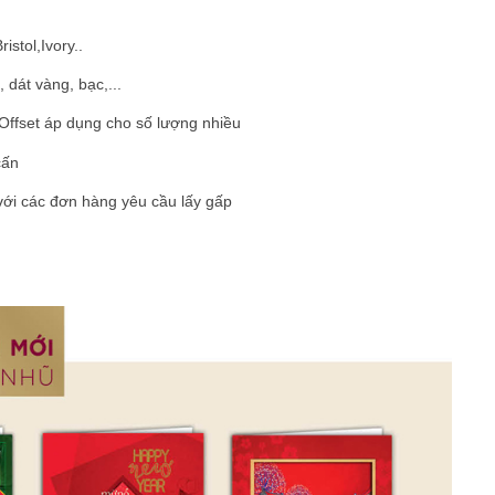
istol,Ivory..
, dát vàng, bạc,...
n Offset áp dụng cho số lượng nhiều
cấn
y với các đơn hàng yêu cầu lấy gấp