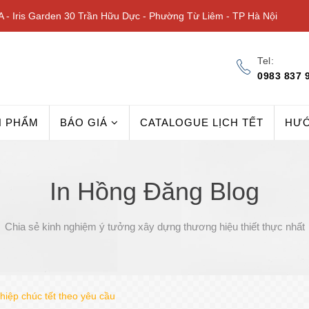
 - Iris Garden 30 Trần Hữu Dực - Phường Từ Liêm - TP Hà Nội
Tel:
0983 837 
N PHẨM
BÁO GIÁ
CATALOGUE LỊCH TẾT
HƯ
In Hồng Đăng Blog
Chia sẻ kinh nghiệm ý tưởng xây dựng thương hiệu thiết thực nhất
hiệp chúc tết theo yêu cầu