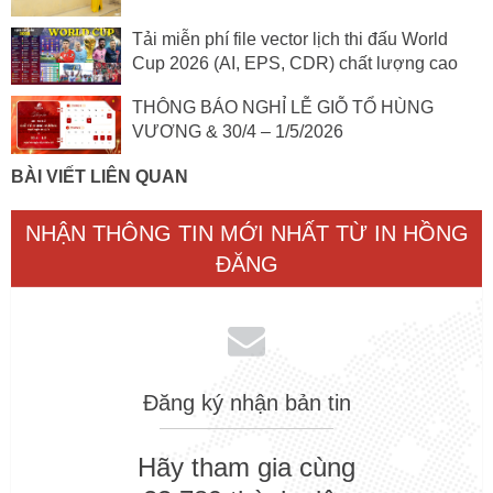
Tải miễn phí file vector lịch thi đấu World
Cup 2026 (AI, EPS, CDR) chất lượng cao
THÔNG BÁO NGHỈ LỄ GIỖ TỔ HÙNG
VƯƠNG & 30/4 – 1/5/2026
BÀI VIẾT LIÊN QUAN
NHẬN THÔNG TIN MỚI NHẤT TỪ IN HỒNG
ĐĂNG
Đăng ký nhận bản tin
Hãy tham gia cùng