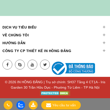
+
DỊCH VỤ TIÊU BIỂU
+
VỀ CHÚNG TÔI
+
HƯỚNG DẪN
+
CÔNG TY CP THIẾT KẾ IN HỒNG ĐĂNG
© 2026 IN HỒNG ĐĂNG | Trụ sở chính: SH37 Tầng 4 CT1A - Iris
Garden 30 Trần Hữu Dực - Phường Từ Liêm - TP Hà Nội
Yêu cầu tư vấn