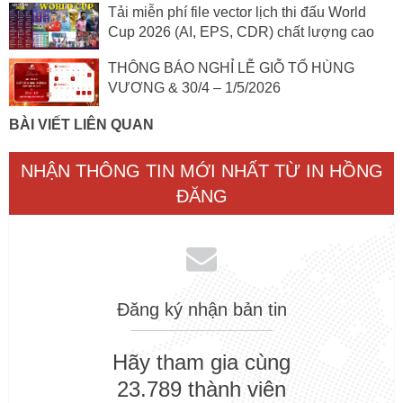
Tải miễn phí file vector lịch thi đấu World
Cup 2026 (AI, EPS, CDR) chất lượng cao
THÔNG BÁO NGHỈ LỄ GIỖ TỔ HÙNG
VƯƠNG & 30/4 – 1/5/2026
BÀI VIẾT LIÊN QUAN
NHẬN THÔNG TIN MỚI NHẤT TỪ IN HỒNG
ĐĂNG
Đăng ký nhận bản tin
Hãy tham gia cùng
23.789 thành viên