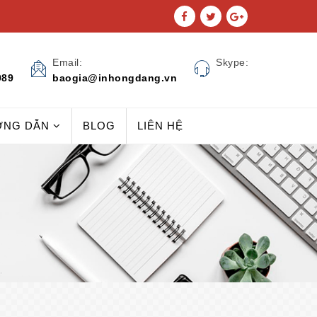
Email:
Skype:
989
baogia@inhongdang.vn
ỚNG DẪN
BLOG
LIÊN HỆ