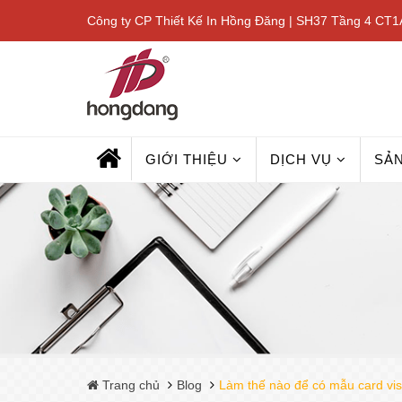
Công ty CP Thiết Kế In Hồng Đăng | SH37 Tầng 4 CT1A
GIỚI THIỆU
DỊCH VỤ
SẢ
Trang chủ
Blog
Làm thế nào để có mẫu card vis