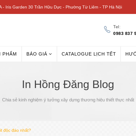
 - Iris Garden 30 Trần Hữu Dực - Phường Từ Liêm - TP Hà Nội
Tel:
0983 837 
N PHẨM
BÁO GIÁ
CATALOGUE LỊCH TẾT
HƯ
In Hồng Đăng Blog
Chia sẻ kinh nghiệm ý tưởng xây dựng thương hiệu thiết thực nhất
it độc đáo nhất?