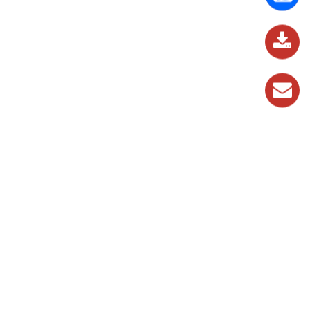
837
989