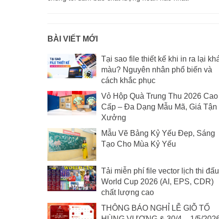
BÀI VIẾT MỚI
Tại sao file thiết kế khi in ra lại kh
màu? Nguyên nhân phổ biến và
cách khắc phục
Vỏ Hộp Quà Trung Thu 2026 Cao
Cấp – Đa Dạng Mẫu Mã, Giá Tận
Xưởng
Mẫu Vẽ Bảng Kỷ Yếu Đẹp, Sáng
Tạo Cho Mùa Kỷ Yếu
Tải miễn phí file vector lịch thi đấu
World Cup 2026 (AI, EPS, CDR)
chất lượng cao
THÔNG BÁO NGHỈ LỄ GIỖ TỔ
HÙNG VƯƠNG & 30/4 – 1/5/202