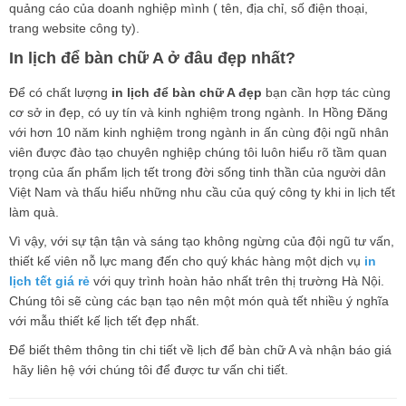
quảng cáo của doanh nghiệp mình ( tên, địa chỉ, số điện thoại,
trang website công ty).
In lịch để bàn chữ A ở đâu đẹp nhất?
Để có chất lượng
in lịch để bàn chữ A đẹp
bạn cần hợp tác cùng
cơ sở in đẹp, có uy tín và kinh nghiệm trong ngành. In Hồng Đăng
với hơn 10 năm kinh nghiệm trong ngành in ấn cùng đội ngũ nhân
viên được đào tạo chuyên nghiệp chúng tôi luôn hiểu rõ tầm quan
trọng của ấn phẩm lịch tết trong đời sống tinh thần của người dân
Việt Nam và thấu hiểu những nhu cầu của quý công ty khi in lịch tết
làm quà.
Vì vậy, với sự tận tận và sáng tạo không ngừng của đội ngũ tư vấn,
thiết kế viên nỗ lực mang đến cho quý khác hàng một dịch vụ
in
lịch tết giá rẻ
với quy trình hoàn hảo nhất trên thị trường Hà Nội.
Chúng tôi sẽ cùng các bạn tạo nên một món quà tết nhiều ý nghĩa
với mẫu thiết kế lịch tết đẹp nhất.
Để biết thêm thông tin chi tiết về lịch để bàn chữ A và nhận báo giá
hãy liên hệ với chúng tôi để được tư vấn chi tiết.