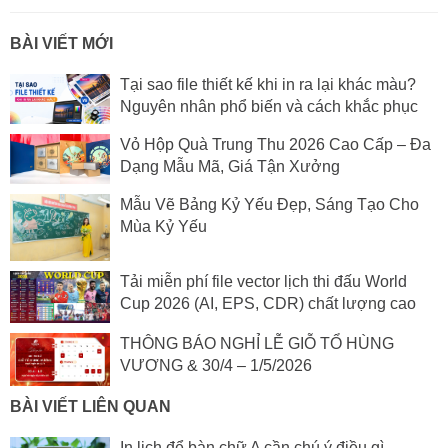
BÀI VIẾT MỚI
Tại sao file thiết kế khi in ra lại khác màu?
Nguyên nhân phổ biến và cách khắc phục
Vỏ Hộp Quà Trung Thu 2026 Cao Cấp – Đa
Dạng Mẫu Mã, Giá Tận Xưởng
Mẫu Vẽ Bảng Kỷ Yếu Đẹp, Sáng Tạo Cho
Mùa Kỷ Yếu
Tải miễn phí file vector lịch thi đấu World
Cup 2026 (AI, EPS, CDR) chất lượng cao
THÔNG BÁO NGHỈ LỄ GIỖ TỔ HÙNG
VƯƠNG & 30/4 – 1/5/2026
BÀI VIẾT LIÊN QUAN
In lịch để bàn chữ A cần chú ý điều gì