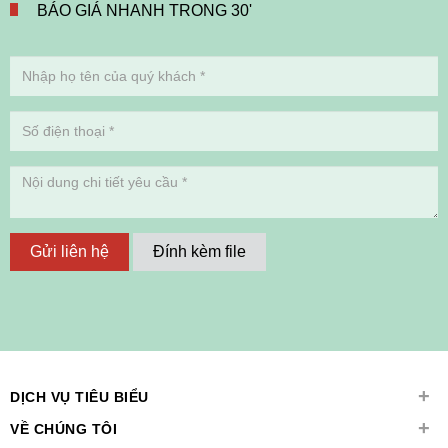
BÁO GIÁ NHANH TRONG 30'
Gửi liên hệ
Đính kèm file
+
DỊCH VỤ TIÊU BIỂU
+
VỀ CHÚNG TÔI