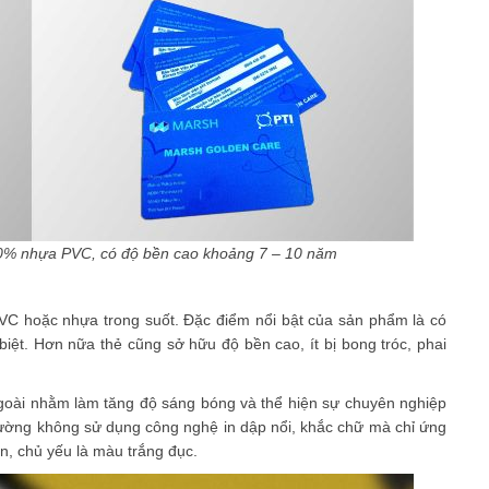
00% nhựa PVC, có độ bền cao khoảng 7 – 10 năm
C hoặc nhựa trong suốt. Đặc điểm nổi bật của sản phẩm là có
iệt. Hơn nữa thẻ cũng sở hữu độ bền cao, ít bị bong tróc, phai
oài nhằm làm tăng độ sáng bóng và thể hiện sự chuyên nghiệp
ường không sử dụng công nghệ in dập nổi, khắc chữ mà chỉ ứng
ản, chủ yếu là màu trắng đục.