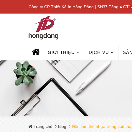
Công ty CP Thiết Kế In Hồng Đăng | SH37 Tầng 4 CT1A
GIỚI THIỆU
DỊCH VỤ
SẢ
Trang chủ
Blog
Nên làm thẻ nhựa trong suốt ha