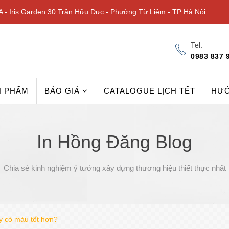
 - Iris Garden 30 Trần Hữu Dực - Phường Từ Liêm - TP Hà Nội
Tel:
0983 837 
N PHẨM
BÁO GIÁ
CATALOGUE LỊCH TẾT
HƯ
In Hồng Đăng Blog
Chia sẻ kinh nghiệm ý tưởng xây dựng thương hiệu thiết thực nhất
y có màu tốt hơn?