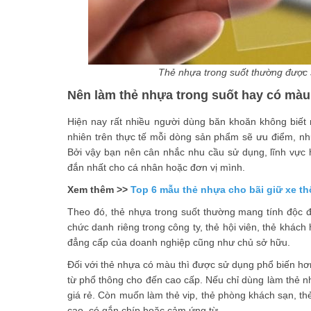
Thẻ nhựa trong suốt thường được 
Nên làm thẻ nhựa trong suốt hay có mà
Hiện nay rất nhiều người dùng băn khoăn không biết
nhiên trên thực tế mỗi dòng sản phẩm sẽ ưu điểm, n
Bởi vậy bạn nên cân nhắc nhu cầu sử dụng, lĩnh vực 
đắn nhất cho cá nhân hoặc đơn vị mình.
Xem thêm >>
Top 6 mẫu thẻ nhựa cho bãi giữ xe t
Theo đó, thẻ nhựa trong suốt thường mang tính độc đá
chức danh riêng trong công ty, thẻ hội viên, thẻ khách
đẳng cấp của doanh nghiệp cũng như chủ sở hữu.
Đối với thẻ nhựa có màu thì được sử dụng phổ biến h
từ phổ thông cho đến cao cấp. Nếu chỉ dùng làm thẻ nhâ
giá rẻ. Còn muốn làm thẻ vip, thẻ phòng khách sạn, t
cao, có gắn chíp hoặc cảm ứng từ.