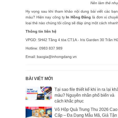
Nên làm thẻ nhự
Hy vọng sau khi tham khảo nội dung bài viết các bạn
màu? Hiện nay công ty
In Hồng Đăng
là đơn vị chuyê
loại thẻ nào chúng tôi cũng sẽ đáp ứng một cách nha
Thông tin liên hệ
VPGD: SH42 Tầng 4 tòa CT1A - Iris Garden 30 Trần H
Hotline: 0983 837 989
Email: baogia@inhongdang.vn
BÀI VIẾT MỚI
Tại sao file thiết kế khi in ra lại kh
màu? Nguyên nhân phổ biến và
cách khắc phục
Vỏ Hộp Quà Trung Thu 2026 Cao
Cấp – Đa Dạng Mẫu Mã, Giá Tận