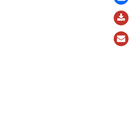
837
989