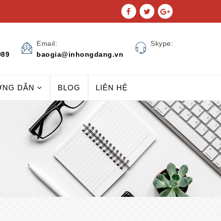
Email:
Skype:
989
baogia@inhongdang.vn
ỚNG DẪN
BLOG
LIÊN HỆ