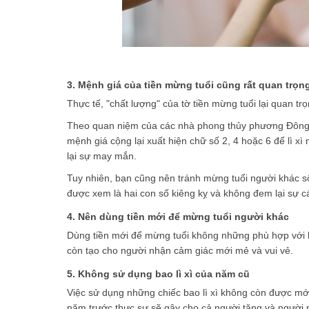
3. Mệnh giá của tiền mừng tuổi cũng rất quan trọn
Thực tế, "chất lượng" của tờ tiền mừng tuổi lại quan tr
Theo quan niệm của các nhà phong thủy phương Đông, 
mệnh giá cộng lại xuất hiện chữ số 2, 4 hoặc 6 để lì 
lại sự may mắn.
Tuy nhiên, bạn cũng nên tránh mừng tuổi người khác số 
được xem là hai con số kiêng kỵ và không đem lại sự c
4. Nên dùng tiền mới để mừng tuổi người khác
Dùng tiền mới để mừng tuổi không những phù hợp với
còn tạo cho người nhận cảm giác mới mẻ và vui vẻ.
5. Không sử dụng bao lì xì của năm cũ
Việc sử dụng những chiếc
bao lì xì
không còn được mới,
năm trước thực sự sẽ gây cho cả người tặng và người n