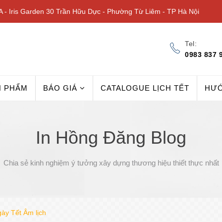
 - Iris Garden 30 Trần Hữu Dực - Phường Từ Liêm - TP Hà Nội
Tel:
0983 837 
N PHẨM
BÁO GIÁ
CATALOGUE LỊCH TẾT
HƯ
In Hồng Đăng Blog
Chia sẻ kinh nghiệm ý tưởng xây dựng thương hiệu thiết thực nhất
gày Tết Âm lịch