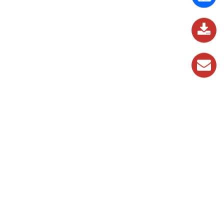
837
989