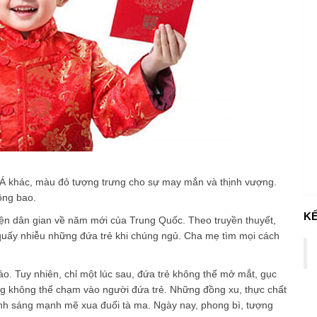
Á khác, màu đỏ tượng trưng cho sự may mắn và thịnh vượng.
ồng bao.
KẾ
uyện dân gian về năm mới của Trung Quốc. Theo truyền thuyết,
quấy nhiễu những đứa trẻ khi chúng ngủ. Cha mẹ tìm mọi cách
o. Tuy nhiên, chỉ một lúc sau, đứa trẻ không thể mở mắt, gục
g không thể chạm vào người đứa trẻ. Những đồng xu, thực chất
 ánh sáng mạnh mẽ xua đuổi tà ma. Ngày nay,
phong bì
, tượng