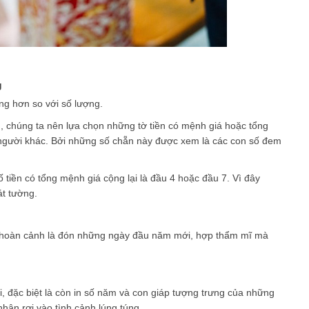
g
ọng hơn so với số lượng.
chúng ta nên lựa chọn những tờ tiền có mệnh giá hoặc tổng
xì người khác. Bởi những số chẵn này được xem là các con số đem
tiền có tổng mệnh giá cộng lại là đầu 4 hoặc đầu 7. Vì đây
át tường.
 hoàn cảnh là đón những ngày đầu năm mới, hợp thẩm mĩ mà
 đặc biệt là còn in số năm và con giáp tượng trưng của những
hận rơi vào tình cảnh lúng túng.