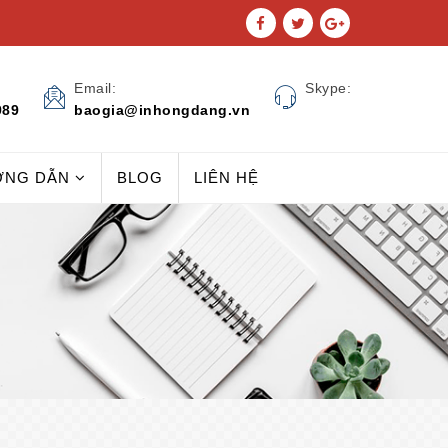
Email:
Skype:
989
baogia@inhongdang.vn
ỚNG DẪN
BLOG
LIÊN HỆ