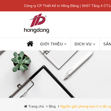
Công ty CP Thiết Kế In Hồng Đăng | SH37 Tầng 4 CT1A
GIỚI THIỆU
DỊCH VỤ
SẢ
Trang chủ
Blog
Nguồn gốc phong bao lì xì đỏ n