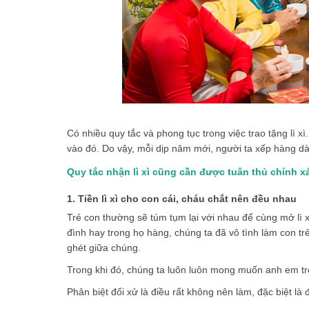
Có nhiều quy tắc và phong tục trong việc trao tặng lì xì
vào đó. Do vậy, mỗi dịp năm mới, người ta xếp hàng dài
Quy tắc nhận lì xì cũng cần được tuân thủ chính x
1. Tiền lì xì cho con cái, cháu chắt nên đều nhau
Trẻ con thường sẽ túm tụm lại với nhau để cùng mở lì xì
đình hay trong họ hàng, chúng ta đã vô tình làm con tr
ghét giữa chúng.
Trong khi đó, chúng ta luôn luôn mong muốn anh em t
Phân biệt đối xử là điều rất không nên làm, đặc biệt là đ