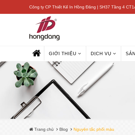
Công ty CP Thiết Kế In Hồng Đăng | SH37 Tầng 4 CT1A
GIỚI THIỆU
DỊCH VỤ
SẢ
Trang chủ
Blog
Nguyên tắc phối màu