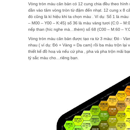
Vòng tròn màu căn bản có 12 cung chia đều theo hình n
dần vào tâm vòng tròn từ đậm đến nhạt. 12 cung x 8 c
đó cũng là kí hiệu khi ta chọn màu . Ví dụ: Số 1 là mà
– M00 – Y00 – K:45) số 36 là màu vàng tươi (C:0 – M:0
nếp than (híc nghe mà…thèm) số 68 (C00 – M:60 – Y:
Vòng tròn màu căn bản được tạo ra từ 3 màu: Đỏ - Và
nhau ( ví dụ: Đỏ + Vàng = Da cam) rồi ba màu trộn lại 
thiết kế đồ hoạ và nếu cứ pha , pha và pha trộn mãi bạ
tỷ sắc màu cho…riêng bạn.