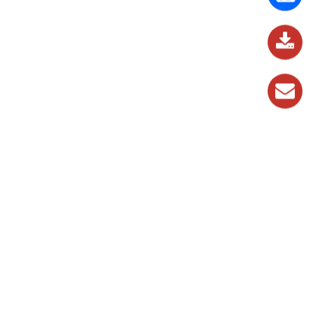
837
989