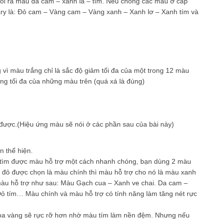
ối ra màu da cam – xanh lá – tím. Nếu chồng các màu ở cấp
ary là: Đỏ cam – Vàng cam – Vàng xanh – Xanh lơ – Xanh tím và
vì màu trắng chỉ là sắc độ giảm tối đa của một trong 12 màu
ng tối đa của những màu trên (quá xá là đúng)
được.(Hiệu ứng màu sẽ nói ở các phần sau của bài này)
 thể hiện.
 tìm được màu hỗ trợ một cách nhanh chóng, bạn dùng 2 màu
u đỏ được chọn là màu chính thì màu hỗ trợ cho nó là màu xanh
màu hỗ trợ như sau: Màu Gạch cua – Xanh ve chai. Da cam –
 tím… Màu chính và màu hỗ trợ có tính năng làm tăng nét rực
 hoa vàng sẽ rực rỡ hơn nhờ màu tím làm nền đệm. Nhưng nếu