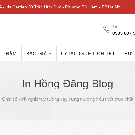
 - Iris Garden 30 Trần Hữu Dực - Phường Từ Liêm - TP Hà Nội
Tel:
0983 837 
N PHẨM
BÁO GIÁ
CATALOGUE LỊCH TẾT
HƯ
In Hồng Đăng Blog
Chia sẻ kinh nghiệm ý tưởng xây dựng thương hiệu thiết thực nhất