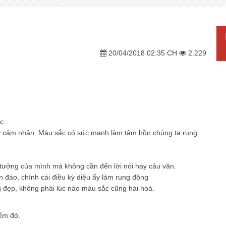
20/04/2018 02:35 CH
2.229
c.
ự cảm nhận. Màu sắc có sức mạnh làm tâm hồn chúng ta rung
 tưởng của mình mà không cần đến lời nói hay câu văn.
n đáo, chính cái điều kỳ diệu ấy làm rung động
g đẹp, không phải lúc nào màu sắc cũng hài hoà.
ểm đó.