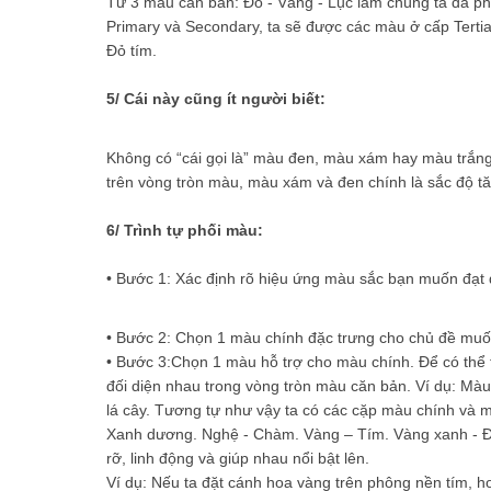
Từ 3 màu căn bản: Đỏ - Vàng - Lục lam chúng ta đã ph
Primary và Secondary, ta sẽ được các màu ở cấp Terti
Đỏ tím.
5/ Cái này cũng ít người biết:
Không có “cái gọi là” màu đen, màu xám hay màu trắng 
trên vòng tròn màu, màu xám và đen chính là sắc độ tă
6/ Trình tự phối màu:
• Bước 1: Xác định rõ hiệu ứng màu sắc bạn muốn đạt 
• Bước 2: Chọn 1 màu chính đặc trưng cho chủ đề muốn
• Bước 3:Chọn 1 màu hỗ trợ cho màu chính. Để có thể
đối diện nhau trong vòng tròn màu căn bản. Ví dụ: Mà
lá cây. Tương tự như vậy ta có các cặp màu chính và 
Xanh dương. Nghệ - Chàm. Vàng – Tím. Vàng xanh - Đỏ
rỡ, linh động và giúp nhau nổi bật lên.
Ví dụ: Nếu ta đặt cánh hoa vàng trên phông nền tím,