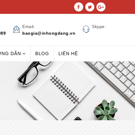
Email:
Skype:
989
baogia@inhongdang.vn
ỚNG DẪN
BLOG
LIÊN HỆ