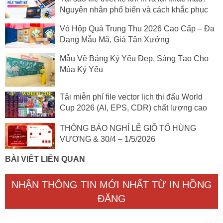
Nguyên nhân phổ biến và cách khắc phục
Vỏ Hộp Quà Trung Thu 2026 Cao Cấp – Đa
Dạng Mẫu Mã, Giá Tận Xưởng
Mẫu Vẽ Bảng Kỷ Yếu Đẹp, Sáng Tạo Cho
Mùa Kỷ Yếu
Tải miễn phí file vector lịch thi đấu World
Cup 2026 (AI, EPS, CDR) chất lượng cao
THÔNG BÁO NGHỈ LỄ GIỖ TỔ HÙNG
VƯƠNG & 30/4 – 1/5/2026
BÀI VIẾT LIÊN QUAN
NHẬN THÔNG TIN MỚI NHẤT TỪ IN HỒNG
ĐĂNG