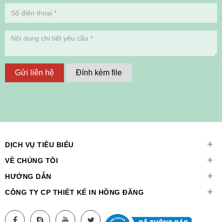
Gửi liên hệ
Đính kèm file
+
DỊCH VỤ TIÊU BIỂU
+
VỀ CHÚNG TÔI
+
HƯỚNG DẪN
+
CÔNG TY CP THIẾT KẾ IN HỒNG ĐĂNG