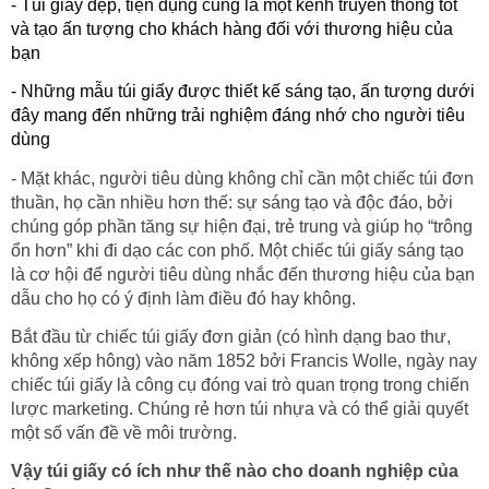
- Túi giấy đẹp, tiện dụng cũng là một kênh truyền thông tốt
và tạo ấn tượng cho khách hàng đối với thương hiệu của
bạn
- Những mẫu túi giấy được thiết kế sáng tạo, ấn tượng dưới
đây mang đến những trải nghiệm đáng nhớ cho người tiêu
dùng
- Mặt khác, người tiêu dùng không chỉ cần một chiếc túi đơn
thuần, họ cần nhiều hơn thế: sự sáng tạo và độc đáo, bởi
chúng góp phần tăng sự hiện đại, trẻ trung và giúp họ “trông
ổn hơn” khi đi dạo các con phố. Một chiếc túi giấy sáng tạo
là cơ hội để người tiêu dùng nhắc đến thương hiệu của bạn
dẫu cho họ có ý định làm điều đó hay không.
Bắt đầu từ chiếc túi giấy đơn giản (có hình dạng bao thư,
không xếp hông) vào năm 1852 bởi Francis Wolle, ngày nay
chiếc túi giấy là công cụ đóng vai trò quan trọng trong chiến
lược marketing. Chúng rẻ hơn túi nhựa và có thể giải quyết
một số vấn đề về môi trường.
Vậy túi giấy có ích như thế nào cho doanh nghiệp của