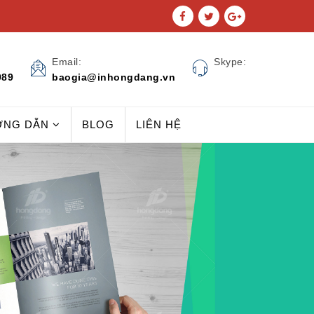
Email:
Skype:
989
baogia@inhongdang.vn
ỚNG DẪN
BLOG
LIÊN HỆ