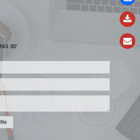
837
989
NG 30'
file