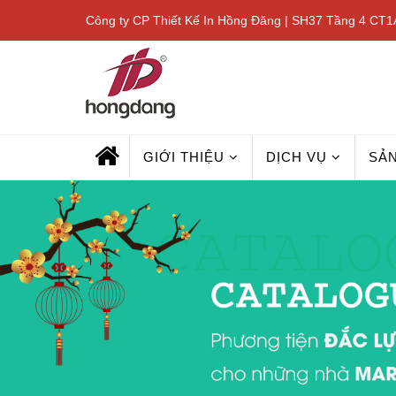
Công ty CP Thiết Kế In Hồng Đăng | SH37 Tầng 4 CT1A
GIỚI THIỆU
DỊCH VỤ
SẢ