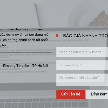
ượng cao đáp ứng thời gian
i gây dựng uy tín và tạo dựng niềm
BÁO GIÁ NHANH TRO
ưu, có những chính sách tốt nhất
 tôi
 - Phường Từ Liêm - TP Hà Nội
Gửi liên hệ
Đính kèm 