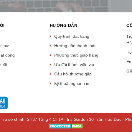
ÔI
HƯỚNG DẪN
CÔ
Quy trình đặt hàng
Tr
Hữ
ân sự
Hướng dẫn thanh toán
Ho
oạt động
Phương thức giao hàng
Em
xuất
Ưu đãi thành viên vip
Gi
Câu hỏi thường gặp
Kỹ thuật nghành in
rụ sở chính: SH37 Tầng 4 CT1A - Iris Garden 30 Trần Hữu Dực - Ph