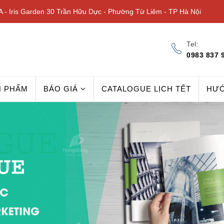
 - Iris Garden 30 Trần Hữu Dực - Phường Từ Liêm - TP Hà Nội
Tel:
0983 837 
N PHẨM
BÁO GIÁ
CATALOGUE LỊCH TẾT
HƯ