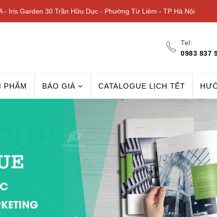
 - Iris Garden 30 Trần Hữu Dực - Phường Từ Liêm - TP Hà Nội
Tel:
0983 837 
N PHẨM
BÁO GIÁ
CATALOGUE LỊCH TẾT
HƯ