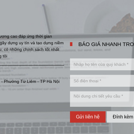
ượng cao đáp ứng thời gian
i gây dựng uy tín và tạo dựng niềm
BÁO GIÁ NHANH TRO
ưu, có những chính sách tốt nhất
 tôi
 - Phường Từ Liêm - TP Hà Nội
Gửi liên hệ
Đính kèm 