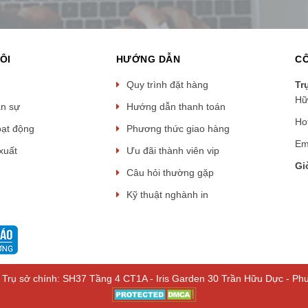
ÔI
HƯỚNG DẪN
CÔ
Quy trình đặt hàng
Tr
Hữ
ân sự
Hướng dẫn thanh toán
Ho
oạt động
Phương thức giao hàng
Em
xuất
Ưu đãi thành viên vip
Gi
Câu hỏi thường gặp
Kỹ thuật nghành in
rụ sở chính: SH37 Tầng 4 CT1A - Iris Garden 30 Trần Hữu Dực - Ph