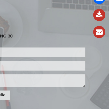
837
989
NG 30'
file