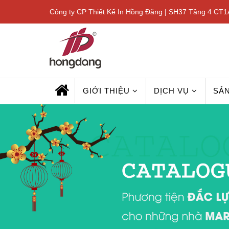
Công ty CP Thiết Kế In Hồng Đăng | SH37 Tầng 4 CT1A
GIỚI THIỆU
DỊCH VỤ
SẢ