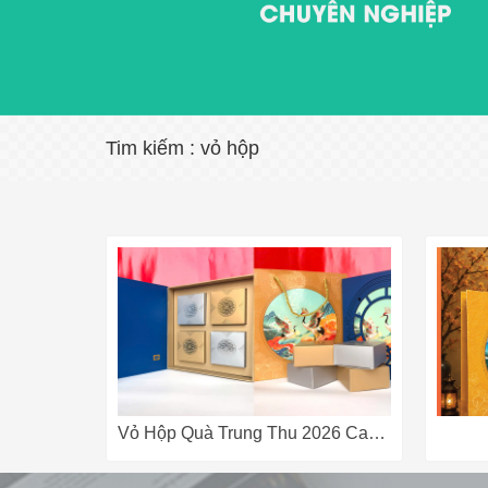
Tim kiếm : vỏ hộp
Vỏ Hộp Quà Trung Thu 2026 Cao Cấp – Đa Dạng Mẫu Mã, Giá Tận Xưởng