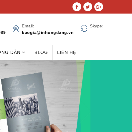
Email:
Skype:
989
baogia@inhongdang.vn
ỚNG DẪN
BLOG
LIÊN HỆ