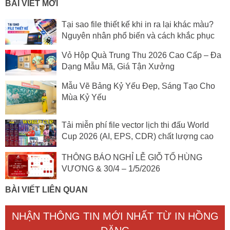
BÀI VIẾT MỚI
Tại sao file thiết kế khi in ra lại khác màu?
Nguyên nhân phổ biến và cách khắc phục
Vỏ Hộp Quà Trung Thu 2026 Cao Cấp – Đa
Dạng Mẫu Mã, Giá Tận Xưởng
Mẫu Vẽ Bảng Kỷ Yếu Đẹp, Sáng Tạo Cho
Mùa Kỷ Yếu
Tải miễn phí file vector lịch thi đấu World
Cup 2026 (AI, EPS, CDR) chất lượng cao
THÔNG BÁO NGHỈ LỄ GIỖ TỔ HÙNG
VƯƠNG & 30/4 – 1/5/2026
BÀI VIẾT LIÊN QUAN
NHẬN THÔNG TIN MỚI NHẤT TỪ IN HỒNG