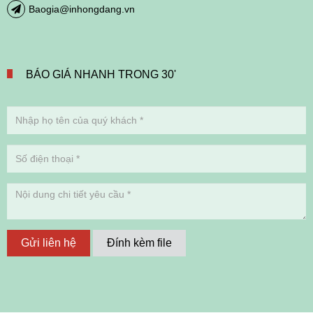
Baogia@inhongdang.vn
BÁO GIÁ NHANH TRONG 30'
Gửi liên hệ
Đính kèm file