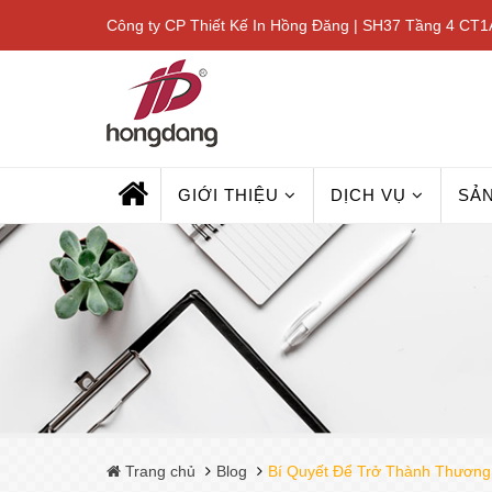
Công ty CP Thiết Kế In Hồng Đăng | SH37 Tầng 4 CT1A
GIỚI THIỆU
DỊCH VỤ
SẢ
Trang chủ
Blog
Bí Quyết Để Trở Thành Thương 