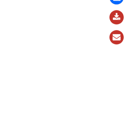
837
989