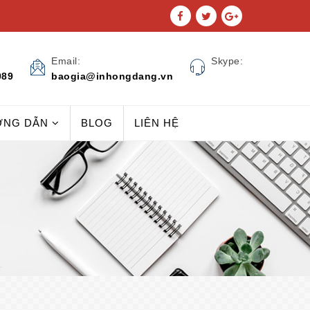
Email:
Skype:
989
baogia@inhongdang.vn
ỚNG DẪN
BLOG
LIÊN HỆ