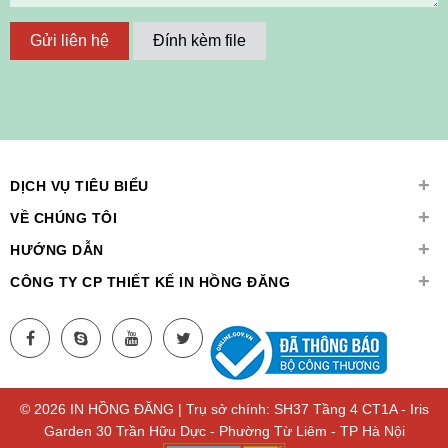
Gửi liên hệ
Đính kèm file
+
DỊCH VỤ TIÊU BIỂU
+
VỀ CHÚNG TÔI
+
HƯỚNG DẪN
+
CÔNG TY CP THIẾT KẾ IN HỒNG ĐĂNG
© 2026 IN HỒNG ĐĂNG | Trụ sở chính: SH37 Tầng 4 CT1A - Iris
Garden 30 Trần Hữu Dực - Phường Từ Liêm - TP Hà Nội