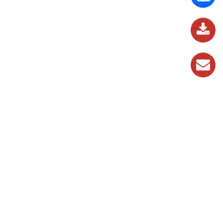
837
989