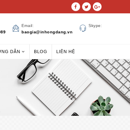
Email:
Skype:
989
baogia@inhongdang.vn
ỚNG DẪN
BLOG
LIÊN HỆ