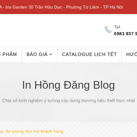
 - Iris Garden 30 Trần Hữu Dực - Phường Từ Liêm - TP Hà Nội
Tel:
0983 837 
N PHẨM
BÁO GIÁ
CATALOGUE LỊCH TẾT
HƯ
In Hồng Đăng Blog
Chia sẻ kinh nghiệm ý tưởng xây dựng thương hiệu thiết thực nhất
p, ấn tượng, thu hút khách hàng