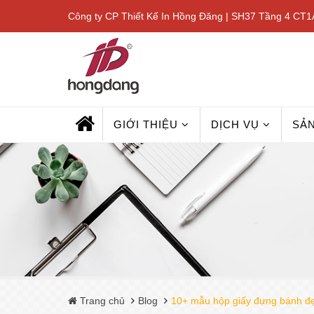
Công ty CP Thiết Kế In Hồng Đăng | SH37 Tầng 4 CT1A
GIỚI THIỆU
DỊCH VỤ
SẢ
Trang chủ
Blog
10+ mẫu hộp giấy đựng bánh đẹ