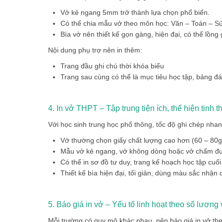
Vở kẻ ngang 5mm trở thành lựa chọn phổ biến.
Có thể chia mẫu vở theo môn học: Văn – Toán – Sử 
Bìa vở nên thiết kế gọn gàng, hiện đại, có thể lồng 
Nội dung phụ trợ nên in thêm:
Trang đầu ghi chú thời khóa biểu
Trang sau cùng có thể là mục tiêu học tập, bảng đ
4. In vở THPT – Tập trung tiện ích, thể hiện tinh t
Với học sinh trung học phổ thông, tốc độ ghi chép nhan
Vở thường chọn giấy chất lượng cao hơn (60 – 80g
Mẫu vở kẻ ngang, vở không dòng hoặc vở chấm đư
Có thể in sơ đồ tư duy, trang kế hoạch học tập cuối
Thiết kế bìa hiện đại, tối giản, dùng màu sắc nhận
5. Báo giá in vở – Yếu tố linh hoạt theo số lượng 
Mỗi trường có quy mô khác nhau, nên
báo giá in vở th