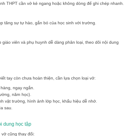
ọc sinh THPT cần vở kẻ ngang hoặc không dòng để ghi chép nhanh.
úp tăng sự tự hào, gắn bó của học sinh với trường.
p giáo viên và phụ huynh dễ dàng phân loại, theo dõi nội dung
viết tay còn chưa hoàn thiện, cần lựa chọn loại vở:
g hàng, ngay ngắn.
trường, năm học).
linh vật trường, hình ảnh lớp học, khẩu hiệu dễ nhớ.
ìa sau.
ội dung học tập
 vở cũng thay đổi: