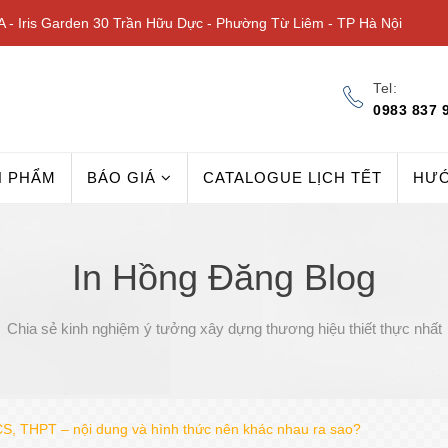
 - Iris Garden 30 Trần Hữu Dực - Phường Từ Liêm - TP Hà Nội
Tel:
0983 837 
N PHẨM
BÁO GIÁ
CATALOGUE LỊCH TẾT
HƯ
In Hồng Đăng Blog
Chia sẻ kinh nghiệm ý tưởng xây dựng thương hiệu thiết thực nhất
HCS, THPT – nội dung và hình thức nên khác nhau ra sao?