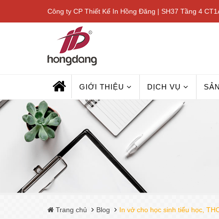
Công ty CP Thiết Kế In Hồng Đăng | SH37 Tầng 4 CT1A
GIỚI THIỆU
DỊCH VỤ
SẢ
Trang chủ
Blog
In vở cho học sinh tiểu học, T