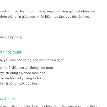
– Anh… với biểu tượng riêng, màu bìa riêng giúp dễ nhận biết.
ghép thông tin giáo dục: khẩu hiệu học tập, quy tắc lớp học.
ánh giá kỹ năng
hần học thuật
h, yêu cầu cao về độ bền và tính tiện dụng:
sm) để viết trơn và không lem mực.
ợc sử dụng tùy theo môn học.
 vở để hỗ trợ kỹ năng tự học.
 diện trường hoặc cấp học.
và thiết kế
eo yêu cầu
cũng cần được cá nhân hóa. Các xưởng in như Hồng