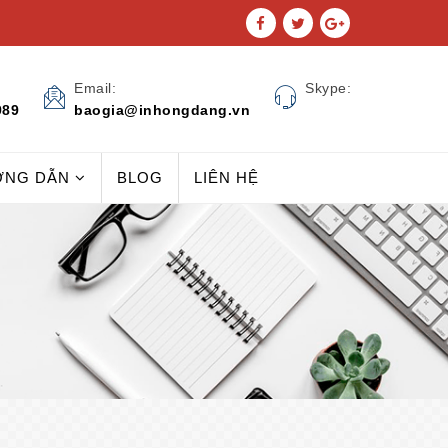
Email:
Skype:
989
baogia@inhongdang.vn
ỚNG DẪN
BLOG
LIÊN HỆ