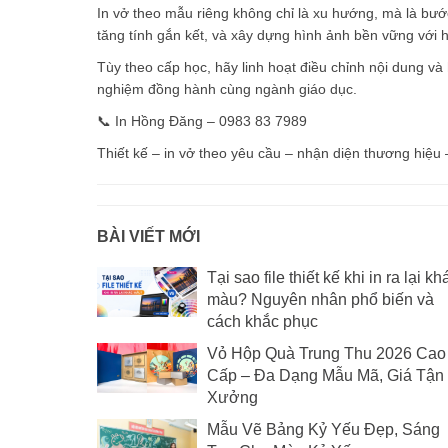
In vở theo mẫu riêng
không chỉ là xu hướng, mà là bước
tăng tính gắn kết, và xây dựng hình ảnh bền vững với 
Tùy theo cấp học, hãy linh hoạt điều chỉnh nội dung và
nghiệm đồng hành cùng ngành giáo dục.
📞 In Hồng Đăng – 0983 83 7989
Thiết kế – in vở theo yêu cầu – nhận diện thương hiệu 
BÀI VIẾT MỚI
Tại sao file thiết kế khi in ra lại kh
màu? Nguyên nhân phổ biến và
cách khắc phục
Vỏ Hộp Quà Trung Thu 2026 Cao
Cấp – Đa Dạng Mẫu Mã, Giá Tận
Xưởng
Mẫu Vẽ Bảng Kỷ Yếu Đẹp, Sáng