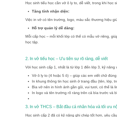
Học sinh tiểu học cần vở ô ly to, dễ viết, trong khi h
Tăng tính nhận diện:
Việc in vở có tên trường, logo, màu sắc thương hiệu gi
Hỗ trợ quản lý dễ dàng:
Mỗi cấp học – mỗi khối lớp có thể có mẫu vở riêng, giú
học tập.
2. In vở tiểu học – Ưu tiên sự rõ ràng, dễ viết
Với học sinh cấp 1, nhất là từ lớp 1 đến lớp 3, kỹ năng 
Vở ô ly to (4 hoặc 5 ô) – giúp các em viết chữ đún
In khung thông tin học sinh ở trang đầu (tên, lớp, 
Bìa vở nên in hình ảnh gần gũi, vui tươi, có thể là 
In logo và tên trường rõ ràng trên cả bìa trước và b
3. In vở THCS – Bắt đầu cá nhân hóa và tối ưu n
Học sinh cấp 2 đã có kỹ năng ghi chép tốt hơn, yêu cầu