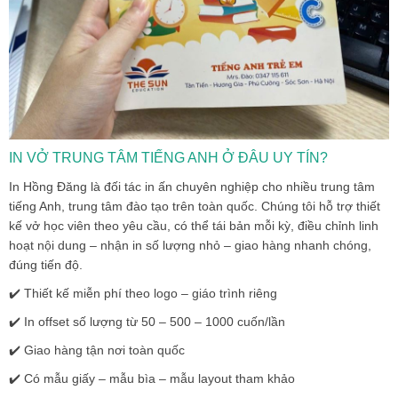
IN VỞ TRUNG TÂM TIẾNG ANH Ở ĐÂU UY TÍN?
In Hồng Đăng là đối tác in ấn chuyên nghiệp cho nhiều trung tâm
tiếng Anh, trung tâm đào tạo trên toàn quốc. Chúng tôi hỗ trợ
thiết
kế vở học viên theo yêu cầu
, có thể tái bản mỗi kỳ, điều chỉnh linh
hoạt nội dung – nhận in số lượng nhỏ – giao hàng nhanh chóng,
đúng tiến độ.
✔️ Thiết kế miễn phí theo logo – giáo trình riêng
✔️ In offset số lượng từ 50 – 500 – 1000 cuốn/lần
✔️ Giao hàng tận nơi toàn quốc
✔️ Có mẫu giấy – mẫu bìa – mẫu layout tham khảo