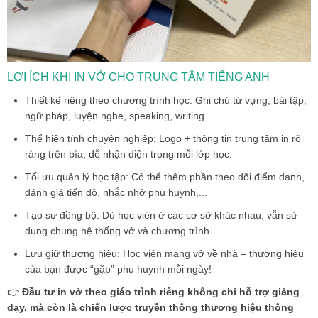
LỢI ÍCH KHI IN VỞ CHO TRUNG TÂM TIẾNG ANH
Thiết kế riêng theo chương trình học: Ghi chú từ vựng, bài tập,
ngữ pháp, luyện nghe, speaking, writing…
Thể hiện tính chuyên nghiệp: Logo + thông tin trung tâm in rõ
ràng trên bìa, dễ nhận diện trong mỗi lớp học.
Tối ưu quản lý học tập: Có thể thêm phần theo dõi điểm danh,
đánh giá tiến độ, nhắc nhở phụ huynh,...
Tạo sự đồng bộ: Dù học viên ở các cơ sở khác nhau, vẫn sử
dụng chung hệ thống vở và chương trình.
Lưu giữ thương hiệu: Học viên mang vở về nhà – thương hiệu
của bạn được “gặp” phụ huynh mỗi ngày!
👉
Đầu tư
in vở theo giáo trình riêng
không chỉ hỗ trợ giảng
dạy, mà còn là chiến lược truyền thông thương hiệu thông