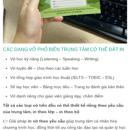
CÁC DẠNG VỞ PHỔ BIẾN TRUNG TÂM CÓ THỂ ĐẶT IN
Vở học kỹ năng (Listening – Speaking – Writing)
Vở luyện đề – chia theo các tuần học
Vở tổng hợp giáo trình học thuật (IELTS – TOEIC – ESL)
Sổ tay học viên – Bảng mục tiêu – Trang tự đánh giá bản thân
Vở dành riêng cho giáo viên giảng dạy, chấm điểm
Tất cả các loại vở trên đều có thể thiết kế riêng theo yêu cầu
của trung tâm, in theo lớp – in theo bộ
👉 Giải pháp
in vở theo yêu cầu
giúp trung tâm cá nhân hóa
chương trình học, đồng thời tối ưu công tác đào tạo và quản lý học