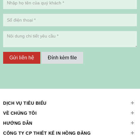
Gửi liên hệ
Đính kèm file
+
DỊCH VỤ TIÊU BIỂU
+
VỀ CHÚNG TÔI
+
HƯỚNG DẪN
+
CÔNG TY CP THIẾT KẾ IN HỒNG ĐĂNG