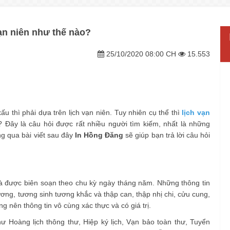
vạn niên như thế nào?
25/10/2020 08:00 CH
15.553
ấu thì phải dựa trên lịch vạn niên. Tuy nhiên cụ thể thì
lịch vạn
? Đây là câu hỏi được rất nhiều người tìm kiếm, nhất là những
g qua bài viết sau đây
In Hồng Đăng
sẽ giúp bạn trả lời câu hỏi
và được biên soạn theo chu kỳ ngày tháng năm. Những thông tin
ng, tương sinh tương khắc và thập can, thập nhị chi, cửu cung,
 nên thông tin vô cùng xác thực và có giá trị.
hư Hoàng lịch thông thư, Hiệp ký lịch, Vạn bảo toàn thư, Tuyển