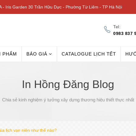
 - Iris Garden 30 Trần Hữu Dực - Phường Từ Liêm - TP Hà Nội
Tel:
0983 837 
N PHẨM
BÁO GIÁ
CATALOGUE LỊCH TẾT
HƯ
In Hồng Đăng Blog
Chia sẻ kinh nghiệm ý tưởng xây dựng thương hiệu thiết thực nhất
của lịch vạn niên như thế nào?