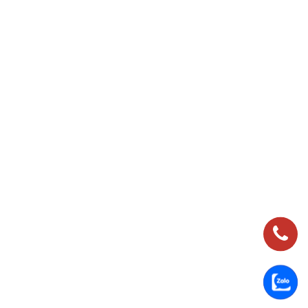
0983
837
989