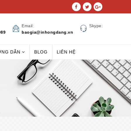
Email:
Skype:
989
baogia@inhongdang.vn
ỚNG DẪN
BLOG
LIÊN HỆ