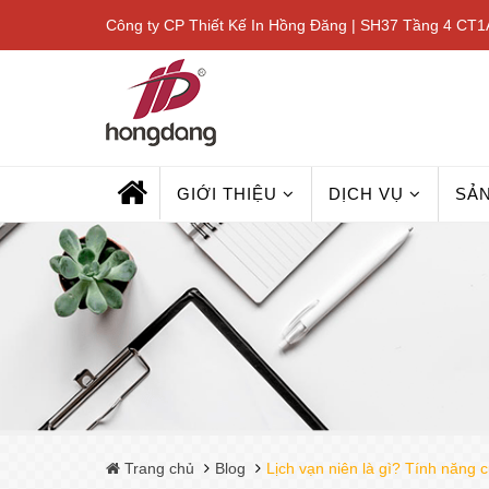
Công ty CP Thiết Kế In Hồng Đăng | SH37 Tầng 4 CT1A
GIỚI THIỆU
DỊCH VỤ
SẢ
Trang chủ
Blog
Lịch vạn niên là gì? Tính năng 