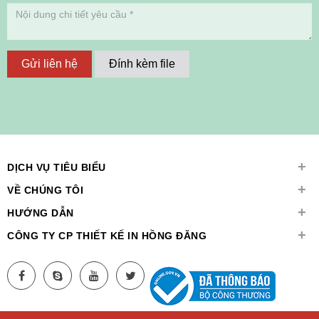
Gửi liên hệ
Đính kèm file
+
DỊCH VỤ TIÊU BIỂU
+
VỀ CHÚNG TÔI
+
HƯỚNG DẪN
+
CÔNG TY CP THIẾT KẾ IN HỒNG ĐĂNG