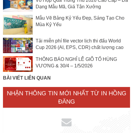
Vỏ Hộp Quà Trung Thu 2026 Cao Cấp – Đa
Dạng Mẫu Mã, Giá Tận Xưởng
Mẫu Vẽ Bảng Kỷ Yếu Đẹp, Sáng Tạo Cho
Mùa Kỷ Yếu
Tải miễn phí file vector lịch thi đấu World
Cup 2026 (AI, EPS, CDR) chất lượng cao
THÔNG BÁO NGHỈ LỄ GIỖ TỔ HÙNG
VƯƠNG & 30/4 – 1/5/2026
BÀI VIẾT LIÊN QUAN
NHẬN THÔNG TIN MỚI NHẤT TỪ IN HỒNG
ĐĂNG