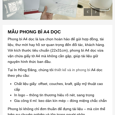
MẪU PHONG BÌ A4 DỌC
Phong bì A4 dọc là lựa chọn hoàn hảo để gửi hợp đồng, tài
liệu, thư mời hay hồ sơ quan trọng đến đối tác, khách hàng.
Với kích thước tiêu chuẩn (22x31cm), phong bì A4 dọc vừa
vặn chứa giấy tờ A4 mà không cần gập, giúp tài liệu giữ
nguyên hình thức ban đầu.
Tại In Hồng Đăng, chúng tôi
thiết kế và in phong bì
A4 dọc
theo yêu cầu:
Chất liệu giấy: offset, couches, kraft, giấy mỹ thuật cao
cấp
In logo – thông tin thương hiệu rõ nét, sang trọng
Gia công tỉ mỉ: keo dán kín mép – đóng miệng chắc chắn
Phong bì không chỉ đơn thuần để đựng tài liệu – mà còn thể
hiện sự chuyên nghiệp và tôn trọng người nhận.