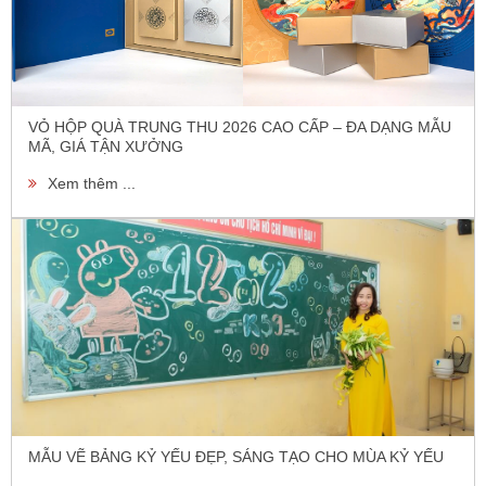
VỎ HỘP QUÀ TRUNG THU 2026 CAO CẤP – ĐA DẠNG MẪU
MÃ, GIÁ TẬN XƯỞNG
Xem thêm ...
MẪU VẼ BẢNG KỶ YẾU ĐẸP, SÁNG TẠO CHO MÙA KỶ YẾU