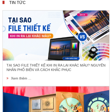
TIN TỨC
TẠI SAO FILE THIẾT KẾ KHI IN RA LẠI KHÁC MÀU? NGUYÊN
NHÂN PHỔ BIẾN VÀ CÁCH KHẮC PHỤC
Xem thêm ...