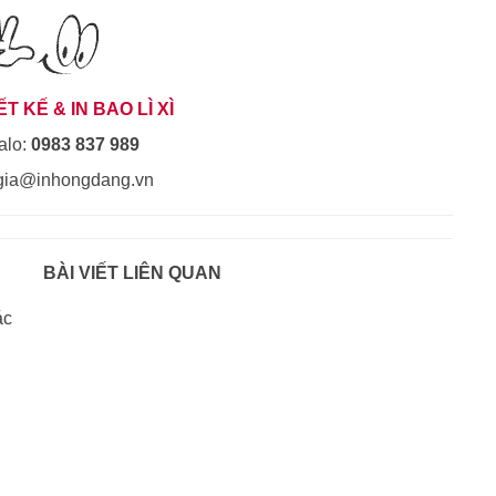
ẾT KẾ & IN BAO LÌ XÌ
alo:
0983 837 989
gia@inhongdang.vn
BÀI VIẾT LIÊN QUAN
ác