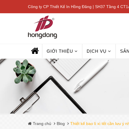
Công ty CP Thiết Kế In Hồng Đăng | SH37 Tầng 4 CT1A
GIỚI THIỆU
DỊCH VỤ
SẢ
Trang chủ
Blog
Thiết kế bao lì xì tết cần lưu ý 