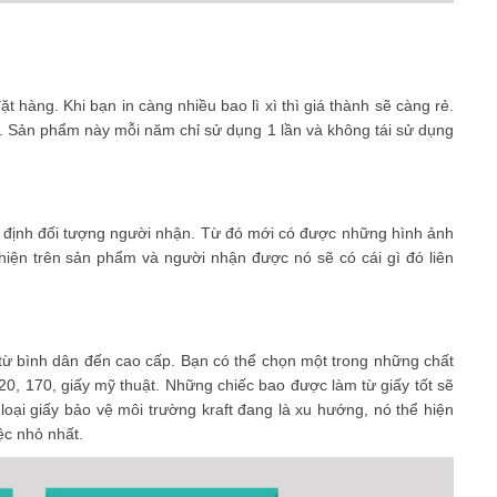
t hàng. Khi bạn in càng nhiều bao lì xì thì giá thành sẽ càng rẻ.
c. Sản phẩm này mỗi năm chỉ sử dụng 1 lần và không tái sử dụng
xác định đối tượng người nhận. Từ đó mới có được những hình ảnh
hiện trên sản phẩm và người nhận được nó sẽ có cái gì đó liên
ừ bình dân đến cao cấp. Bạn có thể chọn một trong những chất
0, 170, giấy mỹ thuật. Những chiếc bao được làm từ giấy tốt sẽ
ại giấy bảo vệ môi trường kraft đang là xu hướng, nó thể hiện
iệc nhỏ nhất.