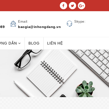
Email:
Skype:
989
baogia@inhongdang.vn
ỚNG DẪN
BLOG
LIÊN HỆ