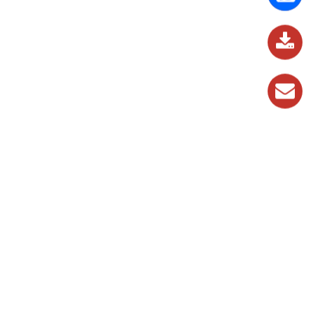
837
989