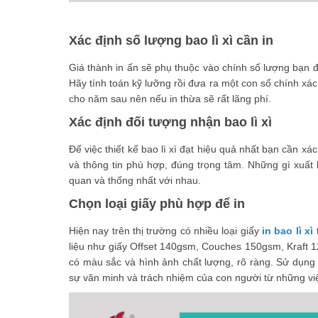
Xác định số lượng bao lì xì cần in
Giá thành in ấn sẽ phụ thuộc vào chính số lượng bạn đặ
Hãy tính toán kỹ lưỡng rồi đưa ra một con số chính xá
cho năm sau nên nếu in thừa sẽ rất lãng phí.
Xác định đối tượng nhận bao lì xì
Để việc thiết kế bao lì xì đạt hiệu quả nhất bạn cần 
và thông tin phù hợp, đúng trọng tâm. Những gì xuất 
quan và thống nhất với nhau.
Chọn loại giấy phù hợp để in
Hiện nay trên thị trường có nhiều loại giấy
in bao lì xì
t
liệu như giấy Offset 140gsm, Couches 150gsm, Kraft 12
có màu sắc và hình ảnh chất lượng, rõ ràng. Sử dụng lo
sự văn minh và trách nhiệm của con người từ những v