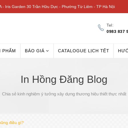
 - Iris Garden 30 Trần Hữu Dực - Phường Từ Liêm - TP Hà Nội
Tel:
0983 837 
N PHẨM
BÁO GIÁ
CATALOGUE LỊCH TẾT
HƯ
In Hồng Đăng Blog
Chia sẻ kinh nghiệm ý tưởng xây dựng thương hiệu thiết thực nhất
những điều gì?