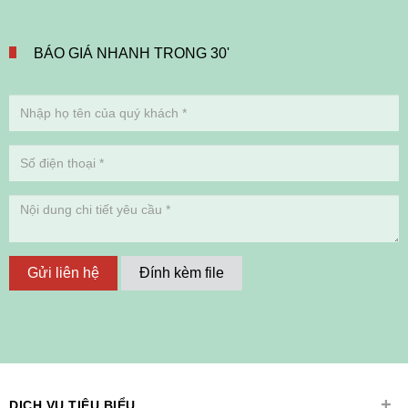
BÁO GIÁ NHANH TRONG 30'
Gửi liên hệ
Đính kèm file
+
DỊCH VỤ TIÊU BIỂU