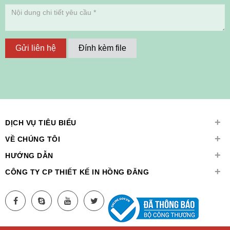
Gửi liên hệ
Đính kèm file
+
DỊCH VỤ TIÊU BIỂU
+
VỀ CHÚNG TÔI
+
HƯỚNG DẪN
+
CÔNG TY CP THIẾT KẾ IN HỒNG ĐĂNG