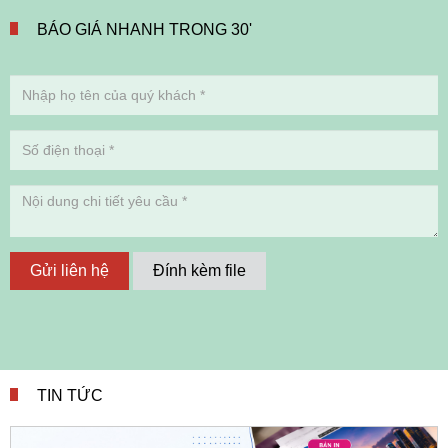
BÁO GIÁ NHANH TRONG 30'
Gửi liên hệ
Đính kèm file
TIN TỨC