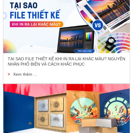
TẠI SAO FILE THIẾT KẾ KHI IN RA LẠI KHÁC MÀU? NGUYÊN
NHÂN PHỔ BIẾN VÀ CÁCH KHẮC PHỤC
Xem thêm ...