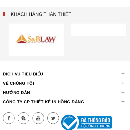
KHÁCH HÀNG THÂN THIẾT
+
DỊCH VỤ TIÊU BIỂU
+
VỀ CHÚNG TÔI
+
HƯỚNG DẪN
+
CÔNG TY CP THIẾT KẾ IN HỒNG ĐĂNG