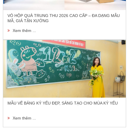
VỎ HỘP QUÀ TRUNG THU 2026 CAO CẤP – ĐA DẠNG MẪU
MÃ, GIÁ TẬN XƯỞNG
Xem thêm ...
MẪU VẼ BẢNG KỶ YẾU ĐẸP, SÁNG TẠO CHO MÙA KỶ YẾU
Xem thêm ...