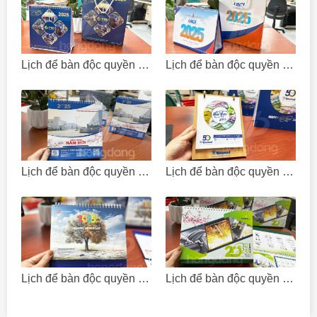
Lịch để bàn độc quyền - Công ty CP đầu tư và phát triển Thuận Thiên
Lịch để bàn độc quyền - Công ty TNHH Giao Nhận Vận Tải Hàng Hóa Quốc Tế Viva
Lịch để bàn độc quyền - Công ty TNHH Sakurai Việt Nam
Lịch để bàn độc quyền - Công ty CP Quảng cáo và Hội chợ TM Vinexad
Lịch để bàn độc quyền - Công ty TNHH Việt Nam Musashi Paint
Lịch để bàn độc quyền - Công ty TNHH một thành viên Chang Sung