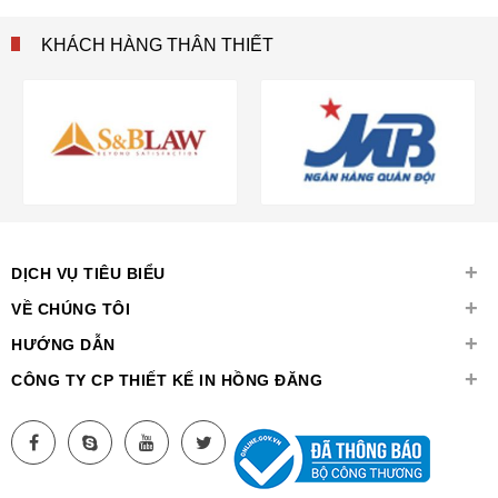
KHÁCH HÀNG THÂN THIẾT
+
DỊCH VỤ TIÊU BIỂU
+
VỀ CHÚNG TÔI
+
HƯỚNG DẪN
+
CÔNG TY CP THIẾT KẾ IN HỒNG ĐĂNG