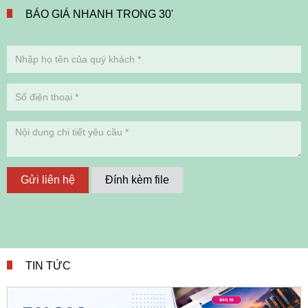
BÁO GIÁ NHANH TRONG 30'
Gửi liên hệ
Đính kèm file
TIN TỨC