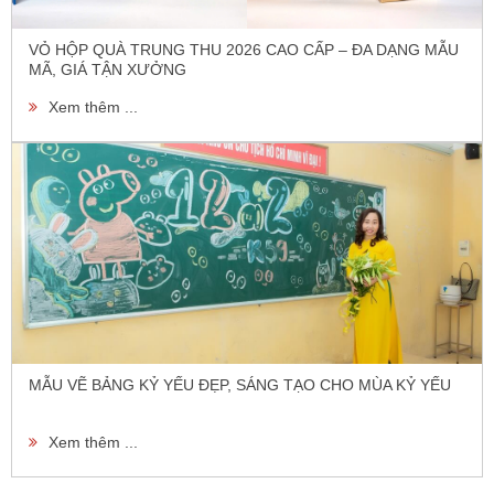
VỎ HỘP QUÀ TRUNG THU 2026 CAO CẤP – ĐA DẠNG MẪU
MÃ, GIÁ TẬN XƯỞNG
Xem thêm ...
MẪU VẼ BẢNG KỶ YẾU ĐẸP, SÁNG TẠO CHO MÙA KỶ YẾU
Xem thêm ...