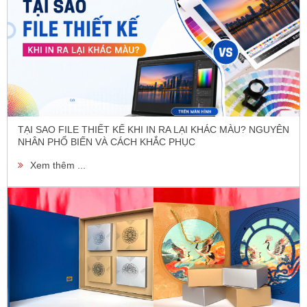
TẠI SAO FILE THIẾT KẾ KHI IN RA LẠI KHÁC MÀU? NGUYÊN
NHÂN PHỔ BIẾN VÀ CÁCH KHẮC PHỤC
Xem thêm ...