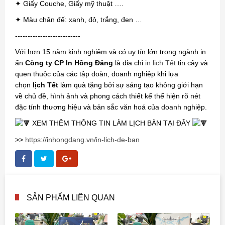
✦ Giấy Couche, Giấy mỹ thuật ….
✦ Màu chân đế: xanh, đỏ, trắng, đen …
--------------------------
Với hơn 15 năm kinh nghiệm và có uy tín lớn trong ngành in
ấn
Công ty CP In Hồng Đăng
là địa chỉ
in lịch Tết
tin cậy và
quen thuộc của các tập đoàn, doanh nghiệp khi lựa
chọn
lịch Tết
làm quà tặng bởi sự sáng tạo không giới hạn
về chủ đề, hình ảnh và phong cách thiết kế thể hiện rõ nét
đặc tính thương hiệu và bản sắc văn hoá của doanh nghiệp.
XEM THÊM THÔNG TIN LÀM LỊCH BÀN TẠI ĐÂY
>>
https://inhongdang.vn/in-lich-de-ban
SẢN PHẨM LIÊN QUAN