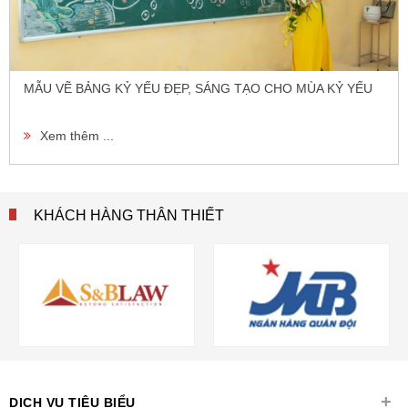
MẪU VẼ BẢNG KỶ YẾU ĐẸP, SÁNG TẠO CHO MÙA KỶ YẾU
Xem thêm ...
KHÁCH HÀNG THÂN THIẾT
+
DỊCH VỤ TIÊU BIỂU