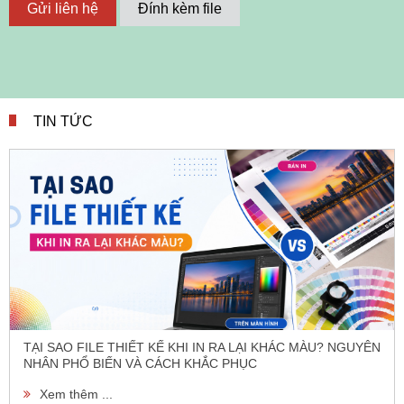
Gửi liên hệ
Đính kèm file
TIN TỨC
TẠI SAO FILE THIẾT KẾ KHI IN RA LẠI KHÁC MÀU? NGUYÊN
NHÂN PHỔ BIẾN VÀ CÁCH KHẮC PHỤC
Xem thêm ...