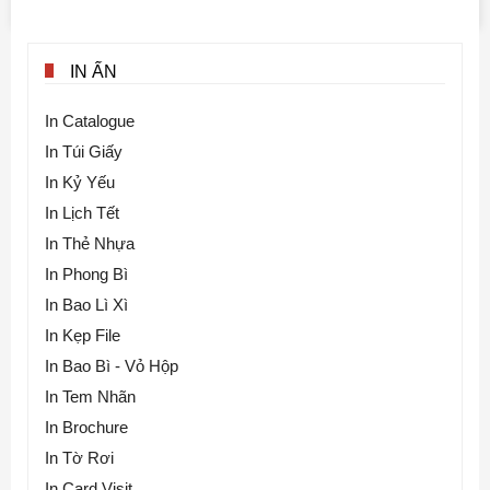
IN ẤN
In Catalogue
In Túi Giấy
In Kỷ Yếu
In Lịch Tết
In Thẻ Nhựa
In Phong Bì
In Bao Lì Xì
In Kẹp File
In Bao Bì - Vỏ Hộp
In Tem Nhãn
In Brochure
In Tờ Rơi
In Card Visit