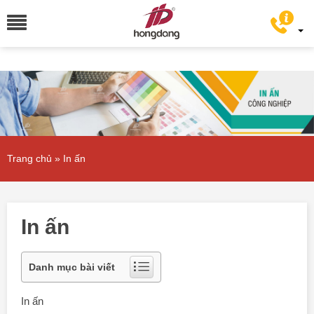
Trang chủ
»
In ấn
In ấn
Danh mục bài viết
In ấn