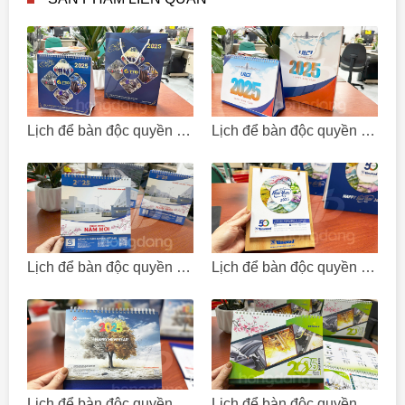
Lịch để bàn độc quyền - Công ty CP đầu tư và phát triển Thuận Thiên
Lịch để bàn độc quyền - Công ty TNHH Giao Nhận Vận Tải Hàng Hóa Quốc Tế Viva
Lịch để bàn độc quyền - Công ty TNHH Sakurai Việt Nam
Lịch để bàn độc quyền - Công ty CP Quảng cáo và Hội chợ TM Vinexad
Lịch để bàn độc quyền - Công ty TNHH Việt Nam Musashi Paint
Lịch để bàn độc quyền - Công ty TNHH một thành viên Chang Sung