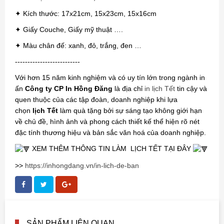
✦ Kích thước: 17x21cm, 15x23cm, 15x16cm
✦ Giấy Couche, Giấy mỹ thuật ….
✦ Màu chân đế: xanh, đỏ, trắng, đen …
--------------------------
Với hơn 15 năm kinh nghiệm và có uy tín lớn trong ngành in
ấn
Công ty CP In Hồng Đăng
là địa chỉ
in lịch Tết
tin cậy và
quen thuộc của các tập đoàn, doanh nghiệp khi lựa
chọn
lịch Tết
làm quà tặng bởi sự sáng tạo không giới hạn
về chủ đề, hình ảnh và phong cách thiết kế thể hiện rõ nét
đặc tính thương hiệu và bản sắc văn hoá của doanh nghiệp.
XEM THÊM THÔNG TIN LÀM LỊCH TẾT TẠI ĐÂY
>>
https://inhongdang.vn/in-lich-de-ban
SẢN PHẨM LIÊN QUAN