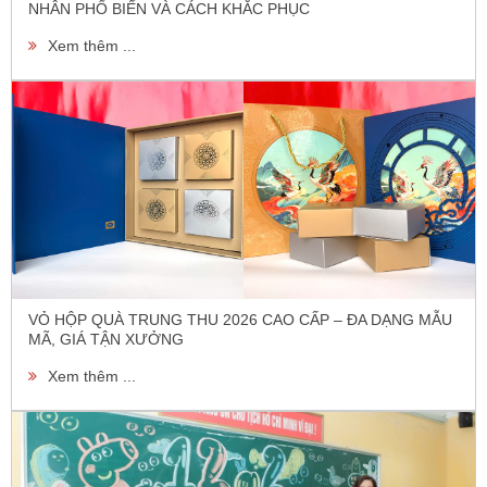
NHÂN PHỔ BIẾN VÀ CÁCH KHẮC PHỤC
Xem thêm ...
VỎ HỘP QUÀ TRUNG THU 2026 CAO CẤP – ĐA DẠNG MẪU
MÃ, GIÁ TẬN XƯỞNG
Xem thêm ...