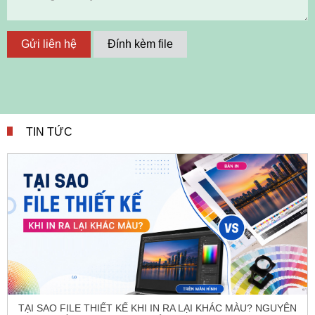
Gửi liên hệ
Đính kèm file
TIN TỨC
TẠI SAO FILE THIẾT KẾ KHI IN RA LẠI KHÁC MÀU? NGUYÊN