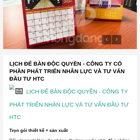
LỊCH ĐỂ BÀN ĐỘC QUYỀN - CÔNG TY CỔ
PHẦN PHÁT TRIỂN NHÂN LỰC VÀ TƯ VẤN
ĐẦU TƯ HTC
LỊCH ĐỂ BÀN ĐỘC QUYỀN - CÔNG TY
PHÁT TRIỂN NHÂN LỰC VÀ TƯ VẤN ĐẦU TƯ
HTC
Trọn gói thiết kế + sản xuất