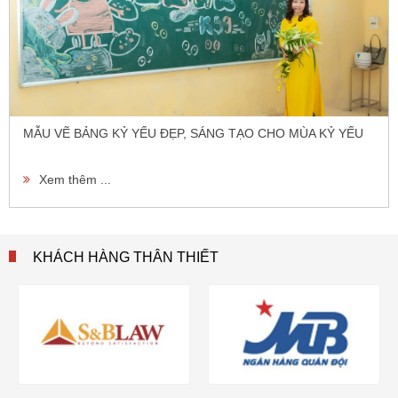
MẪU VẼ BẢNG KỶ YẾU ĐẸP, SÁNG TẠO CHO MÙA KỶ YẾU
Xem thêm ...
KHÁCH HÀNG THÂN THIẾT