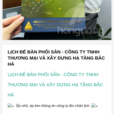
LỊCH ĐỂ BÀN PHÔI SẴN - CÔNG TY TNHH
THƯƠNG MẠI VÀ XÂY DỰNG HẠ TẦNG BẮC
HÀ
LỊCH ĐỂ BÀN PHÔI SẴN - CÔNG TY TNHH
THƯƠNG MẠI VÀ XÂY DỰNG HẠ TẦNG BẮC
HÀ
Ép nhũ, ép kim thông tin công ty lên chân lịch