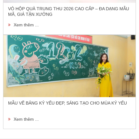
VỎ HỘP QUÀ TRUNG THU 2026 CAO CẤP – ĐA DẠNG MẪU
MÃ, GIÁ TẬN XƯỞNG
Xem thêm ...
MẪU VẼ BẢNG KỶ YẾU ĐẸP, SÁNG TẠO CHO MÙA KỶ YẾU
Xem thêm ...