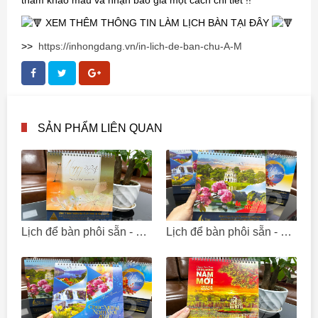
XEM THÊM THÔNG TIN LÀM LỊCH BÀN TẠI ĐÂY
>>
https://inhongdang.vn/in-lich-de-ban-chu-A-M
SẢN PHẨM LIÊN QUAN
Lịch để bàn phôi sẵn - Công ty TNHH Thương Mại và Xây Dựng Hạ Tầng Bắc Hà
Lịch để bàn phôi sẵn - Công ty TNHH Du Lịch và Thương Mại Sang Trọng