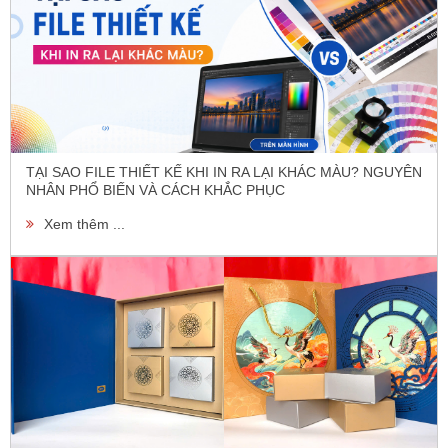
TẠI SAO FILE THIẾT KẾ KHI IN RA LẠI KHÁC MÀU? NGUYÊN
NHÂN PHỔ BIẾN VÀ CÁCH KHẮC PHỤC
Xem thêm ...