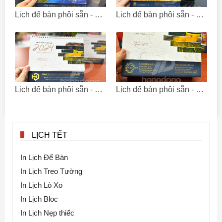
Lịch để bàn phôi sẵn - Văn phòng huyện uỷ Côn Đảo
Lịch để bàn phôi sẵn - Công ty TNHH Takubo Việt Nam
Lịch để bàn phôi sẵn - Công ty TNHH Tư Vấn Đầu Tư Hight Digits
Lịch để bàn phôi sẵn - S.V Global Co., Ltd in Vietnam
LỊCH TẾT
In Lịch Để Bàn
In Lịch Treo Tường
In Lịch Lò Xo
In Lịch Bloc
In Lịch Nẹp thiếc