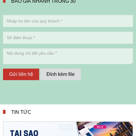
BÁO GIÁ NHANH TRONG 30'
Gửi liên hệ
Đính kèm file
TIN TỨC