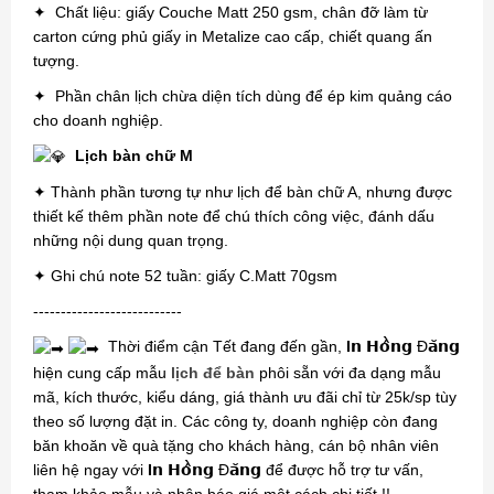
✦ Chất liệu: giấy Couche Matt 250 gsm, chân đỡ làm từ
carton cứng phủ giấy in Metalize cao cấp, chiết quang ấn
tượng.
✦ Phần chân lịch chừa diện tích dùng để ép kim quảng cáo
cho doanh nghiệp.
Lịch bàn chữ M
✦ Thành phần tương tự như lịch để bàn chữ A, nhưng được
thiết kế thêm phần note để chú thích công việc, đánh dấu
những nội dung quan trọng.
✦ Ghi chú note 52 tuần: giấy C.Matt 70gsm
---------------------------
Thời điểm cận Tết đang đến gần,
I
𝗻 𝗛𝗼̂̀𝗻𝗴 Đ𝗮̆𝗻𝗴
hiện cung cấp mẫu
lịch để bàn
phôi sẵn với đa dạng mẫu
mã, kích thước, kiểu dáng, giá thành ưu đãi chỉ từ 25k/sp tùy
theo số lượng đặt in. Các công ty, doanh nghiệp còn đang
băn khoăn về quà tặng cho khách hàng, cán bộ nhân viên
liên hệ ngay với
I
𝗻 𝗛𝗼̂̀𝗻𝗴 Đ𝗮̆𝗻𝗴 để được hỗ trợ tư vấn,
tham khảo mẫu và nhận báo giá một cách chi tiết !!