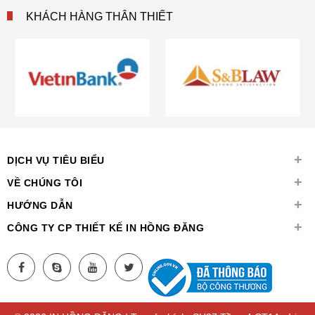
KHÁCH HÀNG THÂN THIẾT
+
DỊCH VỤ TIÊU BIỂU
+
VỀ CHÚNG TÔI
+
HƯỚNG DẪN
+
CÔNG TY CP THIẾT KẾ IN HỒNG ĐĂNG