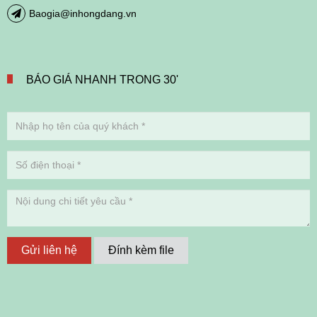
Baogia@inhongdang.vn
BÁO GIÁ NHANH TRONG 30'
Gửi liên hệ
Đính kèm file