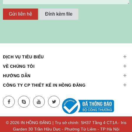
Gửi liên hệ
Đính kèm file
+
DỊCH VỤ TIÊU BIỂU
+
VỀ CHÚNG TÔI
+
HƯỚNG DẪN
+
CÔNG TY CP THIẾT KẾ IN HỒNG ĐĂNG
© 2026 IN HỒNG ĐĂNG | Trụ sở chính: SH37 Tầng 4 CT1A - Iris
Garden 30 Trần Hữu Dực - Phường Từ Liêm - TP Hà Nội