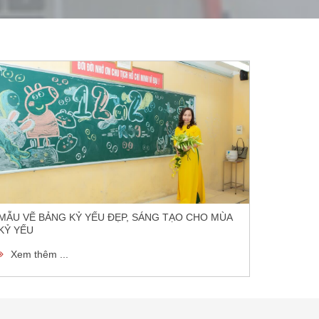
MẪU VẼ BẢNG KỶ YẾU ĐẸP, SÁNG TẠO CHO MÙA
KỶ YẾU
Xem thêm ...