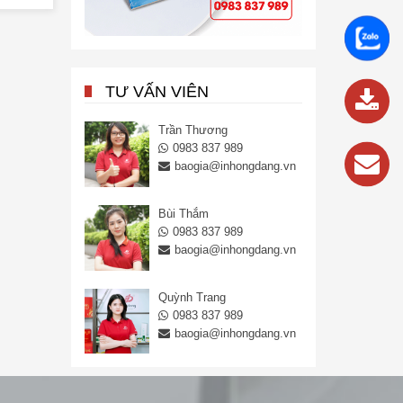
0983
837
989
TƯ VẤN VIÊN
Trần Thương
0983 837 989
baogia@inhongdang.vn
Bùi Thắm
0983 837 989
baogia@inhongdang.vn
Quỳnh Trang
0983 837 989
baogia@inhongdang.vn