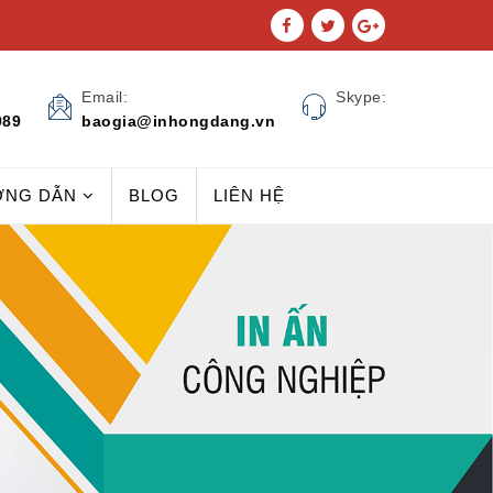
Email:
Skype:
989
baogia@inhongdang.vn
ỚNG DẪN
BLOG
LIÊN HỆ