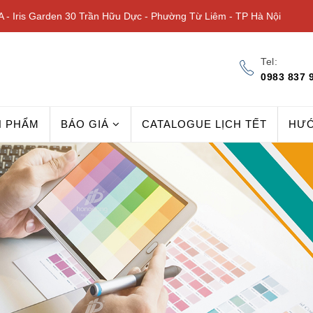
 - Iris Garden 30 Trần Hữu Dực - Phường Từ Liêm - TP Hà Nội
Tel:
0983 837 
N PHẨM
BÁO GIÁ
CATALOGUE LỊCH TẾT
HƯ