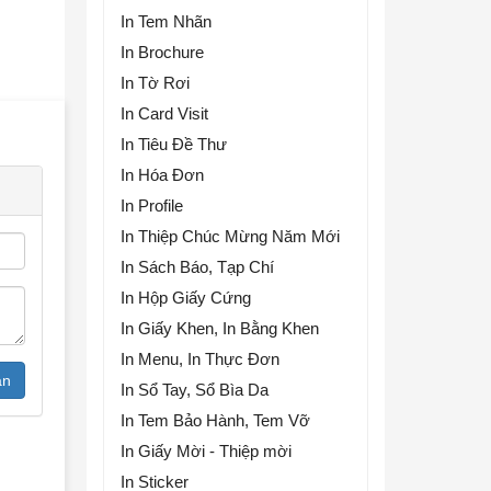
In Tem Nhãn
In Brochure
In Tờ Rơi
In Card Visit
In Tiêu Đề Thư
In Hóa Đơn
In Profile
In Thiệp Chúc Mừng Năm Mới
In Sách Báo, Tạp Chí
In Hộp Giấy Cứng
In Giấy Khen, In Bằng Khen
In Menu, In Thực Đơn
ận
In Sổ Tay, Sổ Bìa Da
In Tem Bảo Hành, Tem Vỡ
In Giấy Mời - Thiệp mời
In Sticker