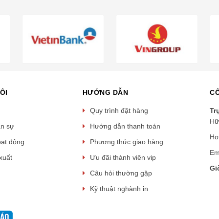
ÔI
HƯỚNG DẪN
CÔ
Quy trình đặt hàng
Tr
Hữ
ân sự
Hướng dẫn thanh toán
Ho
oạt động
Phương thức giao hàng
Em
xuất
Ưu đãi thành viên vip
Gi
Câu hỏi thường gặp
Kỹ thuật nghành in