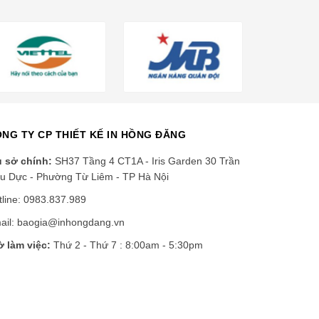
NG TY CP THIẾT KẾ IN HỒNG ĐĂNG
ụ sở chính:
SH37 Tầng 4 CT1A - Iris Garden 30 Trần
u Dực - Phường Từ Liêm - TP Hà Nội
tline: 0983.837.989
ail: baogia@inhongdang.vn
ờ làm việc:
Thứ 2 - Thứ 7 : 8:00am - 5:30pm