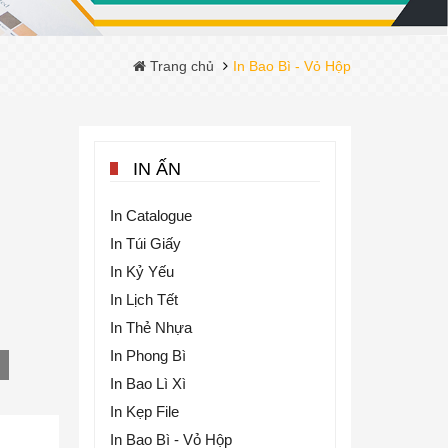
Trang chủ
In Bao Bì - Vỏ Hộp
IN ẤN
In Catalogue
In Túi Giấy
In Kỷ Yếu
In Lịch Tết
In Thẻ Nhựa
In Phong Bì
In Bao Lì Xì
In Kẹp File
In Bao Bì - Vỏ Hộp