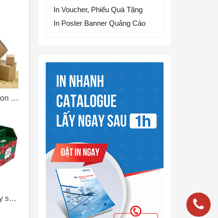
In Voucher, Phiếu Quà Tặng
In Poster Banner Quảng Cáo
In hộp giấy carton, in thùng carton giá rẻ
Hộp giấy đựng hoa quả, trái cây sạch