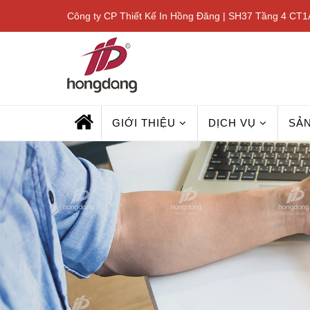
Công ty CP Thiết Kế In Hồng Đăng | SH37 Tầng 4 CT1A
GIỚI THIỆU
DỊCH VỤ
SẢ