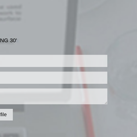
NG 30'
file