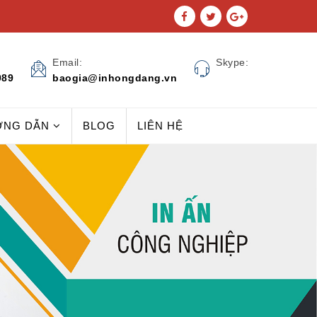
Email:
Skype:
989
baogia@inhongdang.vn
ỚNG DẪN
BLOG
LIÊN HỆ