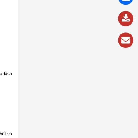
837
989
u kích
hất vô