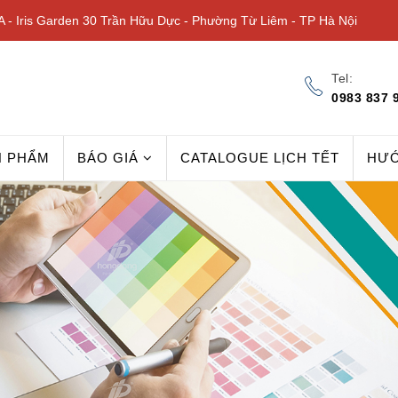
 - Iris Garden 30 Trần Hữu Dực - Phường Từ Liêm - TP Hà Nội
Tel:
0983 837 
N PHẨM
BÁO GIÁ
CATALOGUE LỊCH TẾT
HƯ