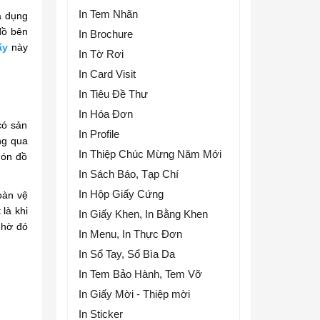
In Tem Nhãn
a dụng
đồ bên
In Brochure
ấy
này
In Tờ Rơi
In Card Visit
In Tiêu Đề Thư
In Hóa Đơn
có sản
In Profile
ng qua
In Thiệp Chúc Mừng Năm Mới
món đồ
In Sách Báo, Tạp Chí
In Hộp Giấy Cứng
oàn vệ
là khi
In Giấy Khen, In Bằng Khen
Nhờ đó
In Menu, In Thực Đơn
In Sổ Tay, Sổ Bìa Da
In Tem Bảo Hành, Tem Vỡ
In Giấy Mời - Thiệp mời
In Sticker