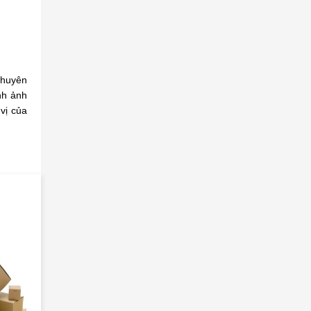
chuyên
nh ảnh
vị của