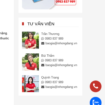
TƯ VẤN VIÊN
 nặng.
Trần Thương
 thước
0983 837 989
baogia@inhongdang.vn
Bùi Thắm
0983 837 989
baogia@inhongdang.vn
Quỳnh Trang
0983 837 989
baogia@inhongdang.vn
0983