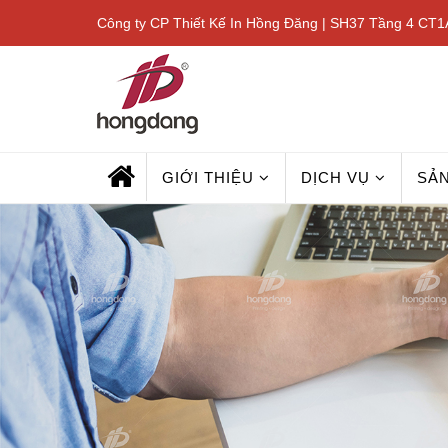
Công ty CP Thiết Kế In Hồng Đăng | SH37 Tầng 4 CT1A
GIỚI THIỆU
DỊCH VỤ
SẢ