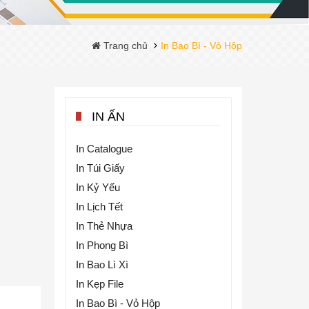
Trang chủ
In Bao Bì - Vỏ Hộp
IN ẤN
In Catalogue
In Túi Giấy
In Kỷ Yếu
In Lịch Tết
In Thẻ Nhựa
In Phong Bì
In Bao Lì Xì
In Kẹp File
In Bao Bì - Vỏ Hộp