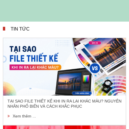
TIN TỨC
TẠI SAO FILE THIẾT KẾ KHI IN RA LẠI KHÁC MÀU? NGUYÊN
NHÂN PHỔ BIẾN VÀ CÁCH KHẮC PHỤC
Xem thêm ...