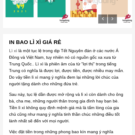
IN BAO LÌ XÌ GIÁ RẺ
Lì xì
là một tục lệ trong dịp Tết Nguyên đán ở các nước Á
Đông và Việt Nam, tuy nhiên nó có nguồn gốc xa xưa từ
Trung Quốc.. Lì xì là phiên âm của từ "lợi thị" trong tiếng
Trung có nghĩa là được lợi, được tiền, được nhiều may mắn.
Do vậy tiền lì xì mang ý nghĩa đem lại những lời chúc của
người tặng dành cho những đứa trẻ.
Sau này, tục lệ dần được mở rộng và lì xì còn dành cho ông
bà, cha mẹ, những người thân trong gia đình hay bạn bè.
Tiền lì xì không quy định mệnh giá mà là tấm lòng của gia
chủ cũng như mang ý nghĩa tinh thần chúc những điều tốt
lành nhất sẽ đến với mọi người.
Việc đặt tiền trong những phong bao kín mang ý nghĩa