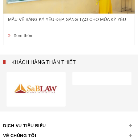
MẪU VẼ BẢNG KỶ YẾU ĐẸP, SÁNG TẠO CHO MÙA KỶ YẾU
Xem thêm ...
KHÁCH HÀNG THÂN THIẾT
+
DỊCH VỤ TIÊU BIỂU
+
VỀ CHÚNG TÔI