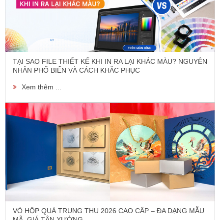
TẠI SAO FILE THIẾT KẾ KHI IN RA LẠI KHÁC MÀU? NGUYÊN
NHÂN PHỔ BIẾN VÀ CÁCH KHẮC PHỤC
Xem thêm ...
VỎ HỘP QUÀ TRUNG THU 2026 CAO CẤP – ĐA DẠNG MẪU
MÃ, GIÁ TẬN XƯỞNG