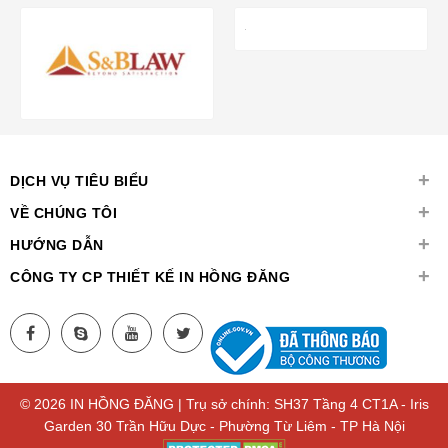
+
DỊCH VỤ TIÊU BIỂU
+
VỀ CHÚNG TÔI
+
HƯỚNG DẪN
+
CÔNG TY CP THIẾT KẾ IN HỒNG ĐĂNG
© 2026 IN HỒNG ĐĂNG | Trụ sở chính: SH37 Tầng 4 CT1A - Iris
Garden 30 Trần Hữu Dực - Phường Từ Liêm - TP Hà Nội