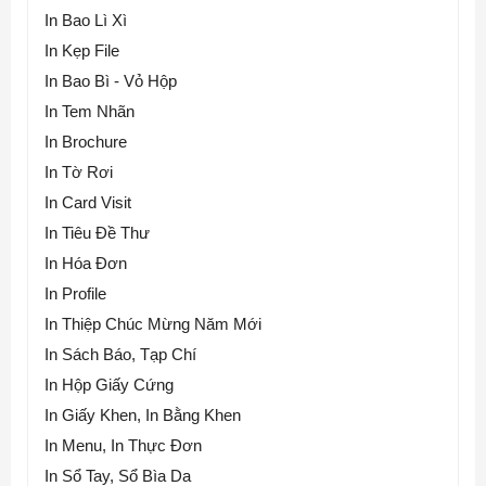
In Bao Lì Xì
In Kẹp File
In Bao Bì - Vỏ Hộp
In Tem Nhãn
In Brochure
In Tờ Rơi
In Card Visit
In Tiêu Đề Thư
In Hóa Đơn
In Profile
In Thiệp Chúc Mừng Năm Mới
In Sách Báo, Tạp Chí
In Hộp Giấy Cứng
In Giấy Khen, In Bằng Khen
In Menu, In Thực Đơn
In Sổ Tay, Sổ Bìa Da