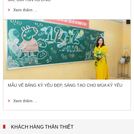
Xem thêm ...
MẪU VẼ BẢNG KỶ YẾU ĐẸP, SÁNG TẠO CHO MÙA KỶ YẾU
Xem thêm ...
KHÁCH HÀNG THÂN THIẾT