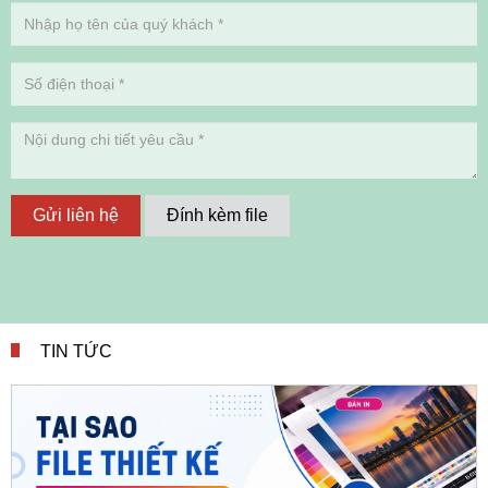
Gửi liên hệ
Đính kèm file
TIN TỨC