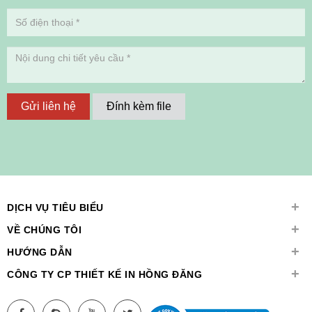
Gửi liên hệ
Đính kèm file
+
DỊCH VỤ TIÊU BIỂU
+
VỀ CHÚNG TÔI
+
HƯỚNG DẪN
+
CÔNG TY CP THIẾT KẾ IN HỒNG ĐĂNG