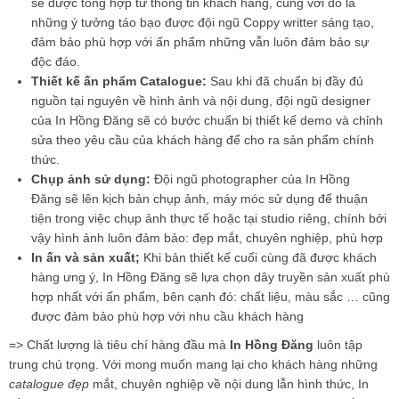
sẽ được tổng hợp từ thông tin khách hàng, cùng với đó là
những ý tưởng táo bạo được đội ngũ Coppy writter sáng tạo,
đảm bảo phù hợp với ấn phẩm những vẫn luôn đảm bảo sự
độc đáo.
Thiết kế ấn phẩm Catalogue:
Sau khi đã chuẩn bị đầy đủ
nguồn tại nguyên về hình ảnh và nội dung, đội ngũ designer
của
In Hồng Đăng
sẽ có bước chuẩn bị thiết kế demo và chỉnh
sửa theo yêu cầu của khách hàng để cho ra sản phẩm chính
thức.
Chụp ảnh sử dụng:
Đội ngũ photographer của In Hồng
Đăng sẽ lên kịch bản chụp ảnh, máy móc sử dụng để thuận
tiện trong việc chụp ảnh thực tế hoặc tại studio riêng, chính bởi
vậy hình ảnh luôn đảm bảo: đẹp mắt, chuyên nghiệp, phù hợp
In ấn và sản xuất;
Khi bản thiết kế cuối cùng đã được khách
hàng ưng ý,
In Hồng Đăng
sẽ lựa chọn dây truyền sản xuất phù
hợp nhất với ấn phẩm, bên cạnh đó: chất liệu, màu sắc … cũng
được đảm bảo phù hợp với nhu cầu khách hàng
=> Chất lượng là tiêu chí hàng đầu mà
In Hồng Đăng
luôn tập
trung chú trọng. Với mong muốn mang lại cho khách hàng những
catalogue đẹp
mắt, chuyên nghiệp về nội dung lẫn hình thức, In